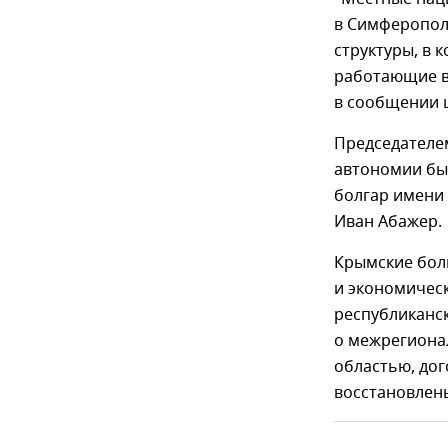
в Симферополе
структуры, в 
работающие во
в сообщении ц
Председателе
автономии бы
болгар имени 
Иван Абажер.
Крымские бол
и экономическ
республиканс
о межрегиона
областью, дог
восстановлен