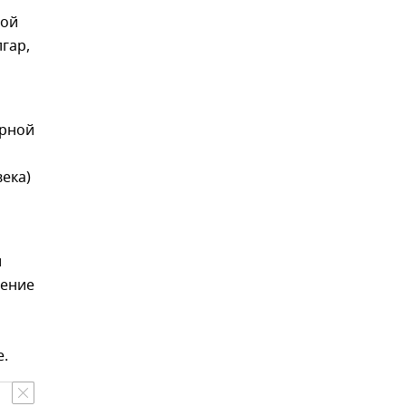
ной
гар,
урной
века)
и
шение
.