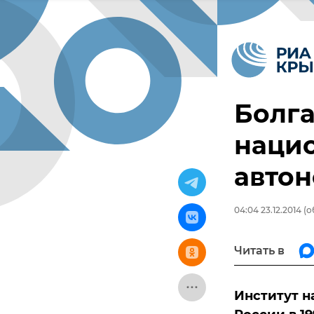
Болг
наци
авто
04:04 23.12.2014
(о
Читать в
Институт н