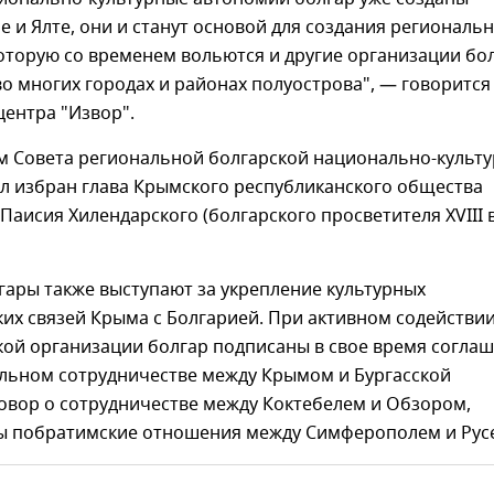
 и Ялте, они и станут основой для создания региональ
которую со временем вольются и другие организации бол
 многих городах и районах полуострова", — говорится
ентра "Извор".
м Совета региональной болгарской национально-культ
л избран глава Крымского республиканского общества
Паисия Хилендарского (болгарского просветителя XVIII 
гары также выступают за укрепление культурных
их связей Крыма с Болгарией. При активном содействи
кой организации болгар подписаны в свое время согла
льном сотрудничестве между Крымом и Бургасской
овор о сотрудничестве между Коктебелем и Обзором,
ы побратимские отношения между Симферополем и Русе