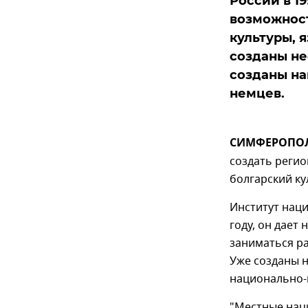
России в 1
возможност
культуры, 
созданы не
созданы на
немцев.
СИМФЕРОПОЛЬ
создать реги
болгарский ку
Институт наци
году, он дае
заниматься ра
Уже созданы н
национально-
"Местные нац