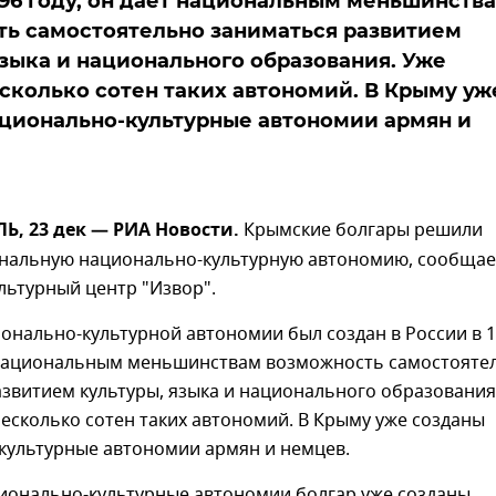
996 году, он дает национальным меньшинств
ь самостоятельно заниматься развитием
языка и национального образования. Уже
сколько сотен таких автономий. В Крыму уж
ционально-культурные автономии армян и
, 23 дек — РИА Новости.
Крымские болгары решили
ональную национально-культурную автономию, сообщае
льтурный центр "Извор".
онально-культурной автономии был создан в России в 
т национальным меньшинствам возможность самостояте
звитием культуры, языка и национального образования
есколько сотен таких автономий. В Крыму уже созданы
культурные автономии армян и немцев.
ионально-культурные автономии болгар уже созданы