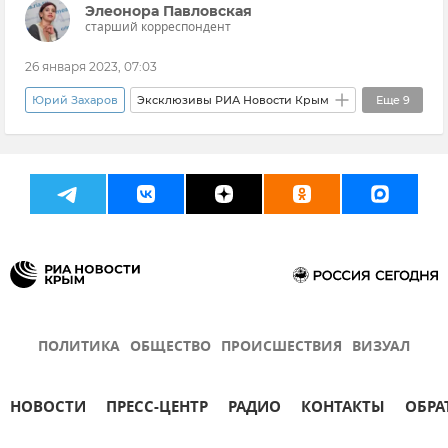
Элеонора Павловская
старший корреспондент
26 января 2023, 07:03
Юрий Захаров
Эксклюзивы РИА Новости Крым
Еще
9
Новости Крыма
Крым
Общество
Туризм в Крыму
Минкурортов Крыма
Вадим Волченко
Доступная среда
Пляжи Крыма
Курорты Крыма
ПОЛИТИКА
ОБЩЕСТВО
ПРОИСШЕСТВИЯ
ВИЗУАЛ
НОВОСТИ
ПРЕСС-ЦЕНТР
РАДИО
КОНТАКТЫ
ОБРА