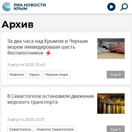
Архив
За два часа над Крымом и Черным
морем ликвидировали шесть
беспилотников
3 августа 2025, 23:40
Новости
Крым
Черное море
Еще
8
Брянская область
Курская область
В Севастополе остановили движение
Орловская область
Новости Крыма
ПВО
морского транспорта
Вооруженные силы России
Беспилотник (БПЛА, дрон)
3 августа 2025, 22:37
Министерство обороны РФ
Севастополь
Новости Севастополя
Еще
3