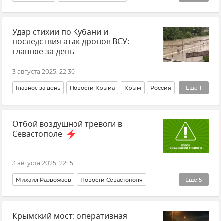
Морской транспорт
Удар стихии по Кубани и
Паромы и катера в Севастополе
последствия атак дронов ВСУ:
Департамент транспорта Севастополя
главное за день
3 августа 2025, 22:30
Главное за день
Новости Крыма
Крым
Россия
Еще
1
Новости
Отбой воздушной тревоги в
Севастополе
3 августа 2025, 22:15
Михаил Развожаев
Новости Севастополя
Еще
5
Севастополь
Крым
Срочные новости Крыма
Крымский мост: оперативная
Безопасность Республики Крым и Севастополя