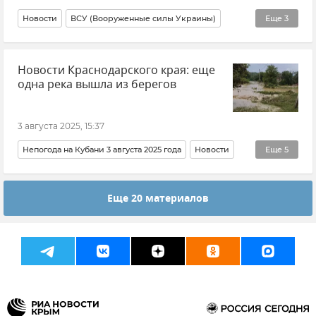
Новости
ВСУ (Вооруженные силы Украины)
Еще
3
Украина
Авиация
Владимир Зеленский
Новости Краснодарского края: еще
одна река вышла из берегов
3 августа 2025, 15:37
Непогода на Кубани 3 августа 2025 года
Новости
Еще
5
Вениамин Кондратьев
Краснодарский край
Еще 20 материалов
Кубань
Погода
Стихия