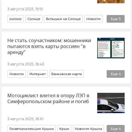
3 августа 2025, 19:10
космос
Солнце
Вспышки на Солнце
Новости
Еще
3
Земля
Институт солнечно-земной физики
Не стать соучастником: мошенники
Институт космических исследований
пытаются взять карты россиян "в
аренду"
3 августа 2025, 18:43
Новости
Интернет
Банковская карта
Еще
4
Безопасность
Деньги
Кибербезопасность
Мотоциклист влетел в опору ЛЭП в
Киберпреступность
Симферопольском районе и погиб
3 августа 2025, 18:10
Госавтоинспекция Крыма
Крым
Новости Крыма
Еще
4