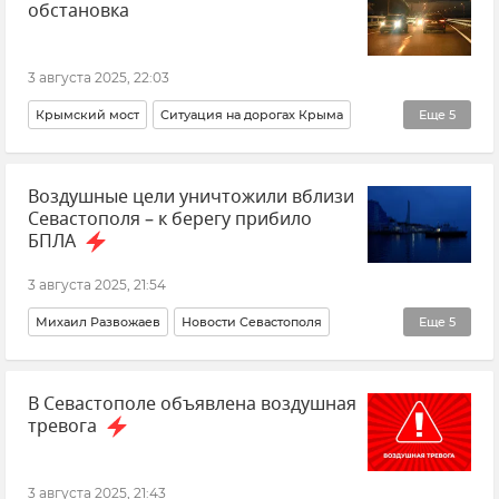
обстановка
Воздушная тревога в Севастополе
3 августа 2025, 22:03
Крымский мост
Ситуация на дорогах Крыма
Еще
5
Крым
Керчь
Тамань
Краснодарский край
Воздушные цели уничтожили вблизи
Очереди на Крымском мосту
Севастополя – к берегу прибило
БПЛА
3 августа 2025, 21:54
Михаил Развожаев
Новости Севастополя
Еще
5
Срочные новости Крыма
В Севастополе объявлена воздушная
Безопасность Республики Крым и Севастополя
тревога
ПВО
Происшествия
Беспилотник (БПЛА, дрон)
3 августа 2025, 21:43