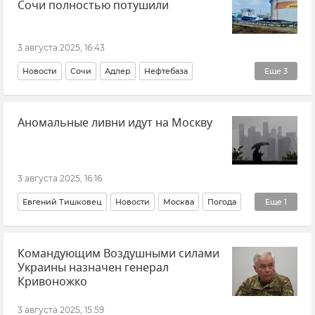
Сочи полностью потушили
Железная дорога
Камчатка
Землетрясение
Погода в Крыму
Пожар
ДТП
Мобильная связь
3 августа 2025, 16:43
Интернет
Отдых в Крыму
Крым курортный
Новости
Сочи
Адлер
Нефтебаза
Еще
3
Туризм в Крыму
Курортный сезон
Происшествия
Беспилотник (БПЛА, дрон)
Аномальные ливни идут на Москву
Пожар
3 августа 2025, 16:16
Евгений Тишковец
Новости
Москва
Погода
Еще
1
Центр погоды "ФОБОС"
Командующим Воздушными силами
Украины назначен генерал
Кривоножко
3 августа 2025, 15:59