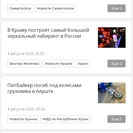
Севастополь
Новости Севастополя
Еще
5
Михаил Развожаев
Крым
В Крыму построят самый большой
Срочные новости Крыма
зеркальный лабиринт в России
Безопасность Республики Крым и Севастополя
Воздушная тревога в Севастополе
3 августа 2025, 21:23
Виктор Жиленко
Новости Крыма
Крым
Еще
2
Евпатория
Отдых в Крыму
Питбайкер погиб под колесами
грузовика в Алуште
3 августа 2025, 20:54
Новости Крыма
МВД по Республике Крым
Еще
5
Алушта
Происшествия