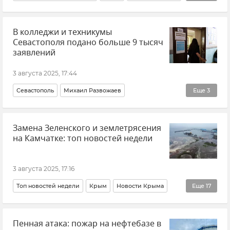
Симферопольский район
ЛЭП
Происшествия
В колледжи и техникумы
ДТП в Крыму и Севастополе
Севастополя подано больше 9 тысяч
заявлений
3 августа 2025, 17:44
Севастополь
Михаил Развожаев
Еще
3
Новости Севастополя
Замена Зеленского и землетрясения
Образование в Крыму и Севастополе
на Камчатке: топ новостей недели
Приемная кампания
3 августа 2025, 17:16
Топ новостей недели
Крым
Новости Крыма
Еще
17
Россия
Новости
Владимир Зеленский
Пенная атака: пожар на нефтебазе в
Валерий Залужный
Беспилотник (БПЛА, дрон)