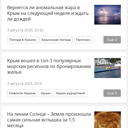
Вернется ли аномальная жара в
ДТП в Крыму и Севастополе
Крым на следующей неделе и ждать
Госавтоинспекция Крыма
ли дождей
Ситуация на дорогах Крыма и хроника ДТП
3 августа 2025, 20:32
Погода в Крыму
Крымская погода
Прогноз
Еще
2
Новости Крыма
Крымский гидрометцентр
Крым вошел в топ-3 популярных
морских регионов по бронированию
жилья
3 августа 2025, 20:11
Новости Крыма
Крым
Крым курортный
Еще
5
Курортный сезон
Отдых в Крыму
На линии Солнце – Земля произошла
Жилье в Крыму
Туризм в Крыму
Рейтинг
самая сильная вспышка за 1,5
месяца