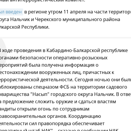
ный антитеррористический комитет.
ыл введен
в регионе утром 11 апреля на части террито
руга Нальчик и Черекского муниципального района
лкарской Республики.
В ходе проведения в Кабардино-Балкарской республике
рганами безопасности оперативно-розыскных
ероприятий была получена информация о
естонахождении вооруженных лиц, причастных к
еррористической деятельности. Сегодня ночью они был
аблокированы спецназом ФСБ на территории садового
оварищества "Насып" городского округа Нальчик. В отве
а предложение сложить оружие и сдаться властям
андиты открыли огонь по сотрудникам
равоохранительных органов. Координацию
еятельности сил правопорядка обеспечивает