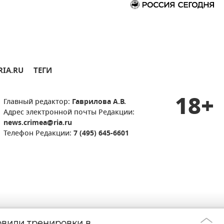
RIA.RU
ТЕГИ
18+
Главный редактор:
Гаврилова А.В.
Адрес электронной почты Редакции:
news.crimea@ria.ru
Телефон Редакции:
7 (495) 645-6601
вили тренировки в
Уйти с улиц и н
13:44