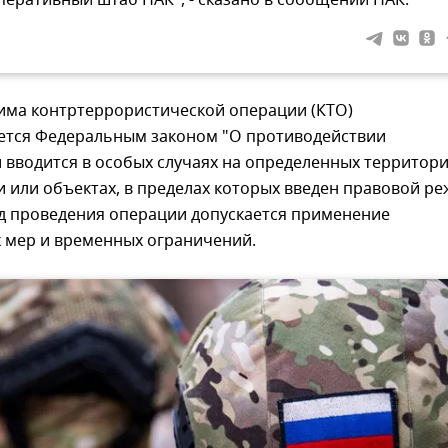
перативный штаб НАК", - сказано в сообщении НАК.
има контртеррористической операции (КТО)
ется Федеральным законом "О противодействии
 вводится в особых случаях на определенных территори
 или объектах, в пределах которых введен правовой р
од проведения операции допускается применение
 мер и временных ограничений.