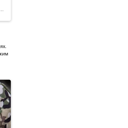
ях.
ежим