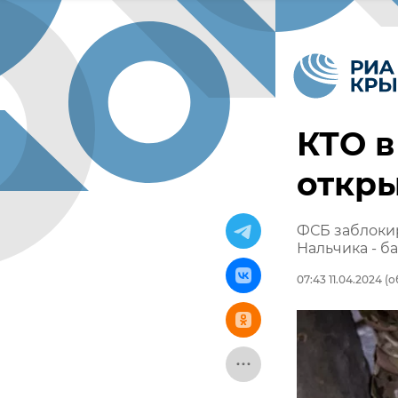
КТО в
откры
ФСБ заблоки
Нальчика - б
07:43 11.04.2024
(о