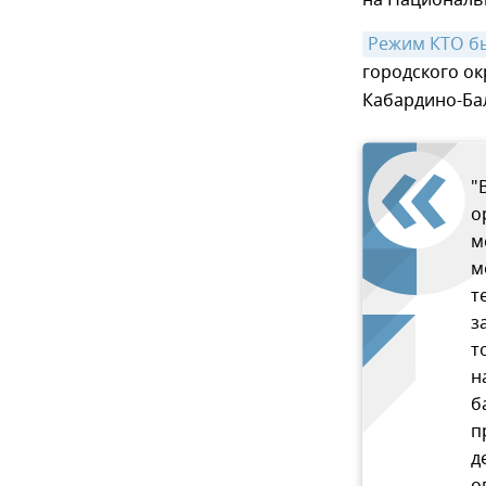
на Националь
Режим КТО б
городского ок
Кабардино-Ба
"
о
м
м
т
з
т
н
б
п
д