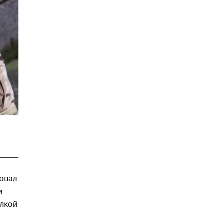
овал
и
ылкой