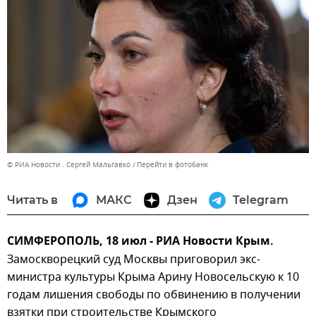
© РИА Новости . Сергей Мальгавко
Перейти в фотобанк
Читать в
МАКС
Дзен
Telegram
СИМФЕРОПОЛЬ, 18 июл - РИА Новости Крым.
Замоскворецкий суд Москвы приговорил экс-
министра культуры Крыма Арину Новосельскую к 10
годам лишения свободы по обвинению в получении
взятки при строительстве Крымского