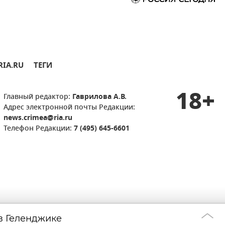
RIA.RU
ТЕГИ
18+
Главный редактор:
Гаврилова А.В.
Адрес электронной почты Редакции:
news.crimea@ria.ru
Телефон Редакции:
7 (495) 645-6601
 в Геленджике
Поезда "Таврия
15:27