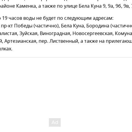
йоне Каменка, а также по улице Бела Куна 9, 9а, 9б, 9в, 7
о 19 часов воды не будет по следующим адресам:
 пр-кт Победы (частично), Бела Куна, Бородина (частично
алистая, Зуйская, Виноградная, Новосергеевская, Комун
, Артезианская, пер. Лиственный, а также на прилегаю
улках.