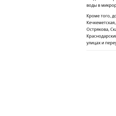
воды в микрора
Кроме того, д
Кечкеметская,
Острякова, Ск
Краснодарский
улицах и пере