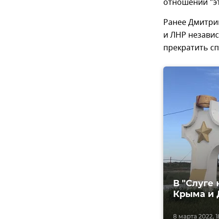
отношении "эт
Ранее Дмитрий
и ЛНР независ
прекратить с
В "Слуге
Крыма и 
8 марта 2022, 1