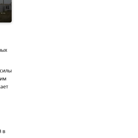
ных
 силы
ким
ает
 в