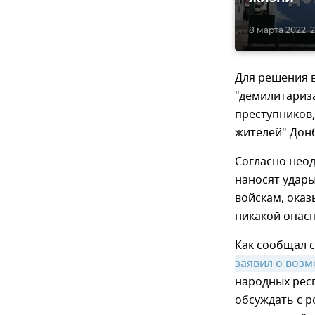
8 марта 2022, 
Для решения 
"демилитариз
преступников,
жителей" Донб
Согласно нео
наносят удар
войскам, ока
никакой опасн
Как сообщал 
заявил о воз
народных респ
обсуждать с 