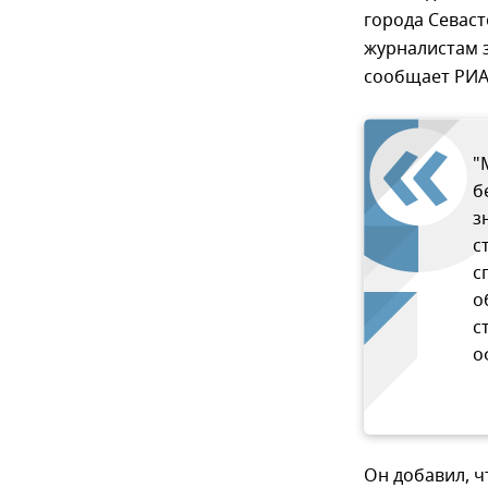
города Севаст
журналистам з
сообщает РИА
"
б
з
с
с
о
с
о
Он добавил, ч