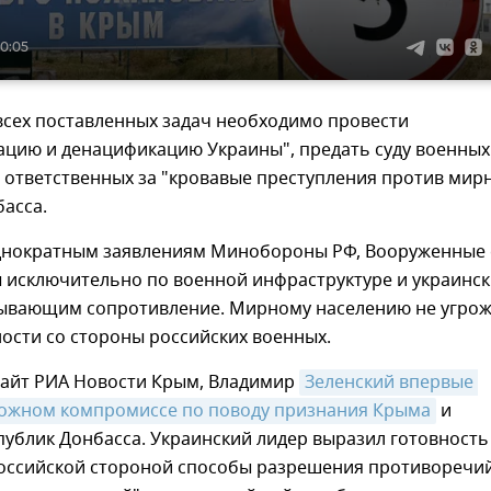
20:05
всех поставленных задач необходимо провести
ацию и денацификацию Украины", предать суду военных
 ответственных за "кровавые преступления против мир
асса.
днократным заявлениям Минобороны РФ, Вооруженные
ы исключительно по военной инфраструктуре и украинс
зывающим сопротивление. Мирному населению не угрож
ости со стороны российских военных.
сайт РИА Новости Крым, Владимир
Зеленский впервые 
можном компромиссе по поводу признания Крыма
и
ублик Донбасса. Украинский лидер выразил готовность
российской стороной способы разрешения противоречий