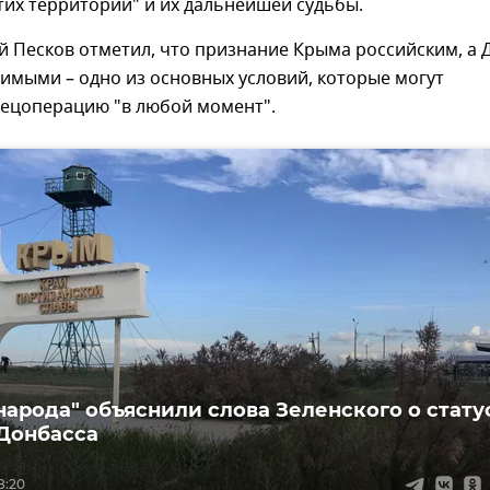
их территорий" и их дальнейшей судьбы.
 Песков отметил, что признание Крыма российским, а 
имыми – одно из основных условий, которые могут
пецоперацию "в любой момент".
 народа" объяснили слова Зеленского о стату
Донбасса
8:20