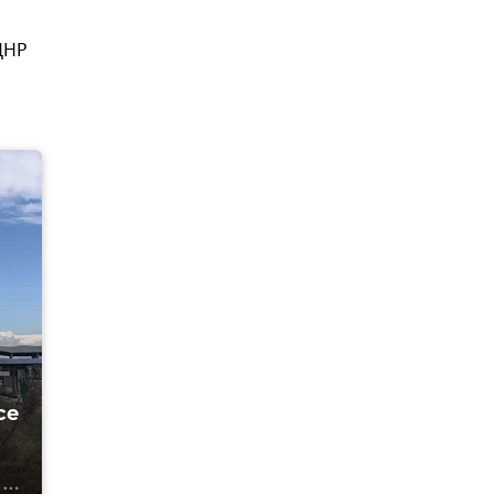
ДНР
се