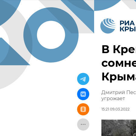
В Кре
сомне
Крыма
Дмитрий Песк
угрожает
15:21 09.03.2022