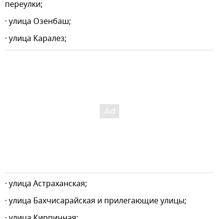
переулки;
· улица Озенбаш;
· улица Каралез;
· улица Астраханская;
· улица Бахчисарайская и прилегающие улицы;
· улица Кирпичная;