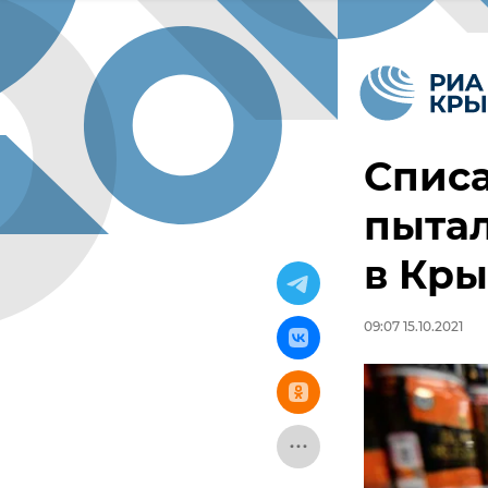
Списа
пытал
в Кры
09:07 15.10.2021