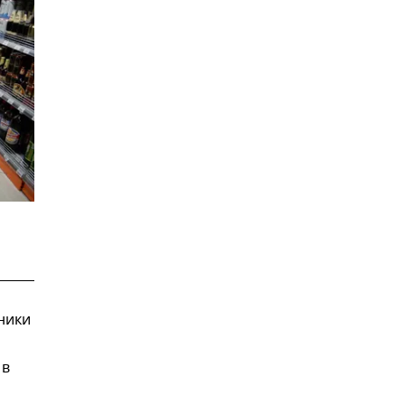
ники
 в