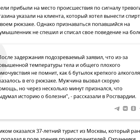
ели прибыли на место происшествия по сигналу тревог
азина указали на клиента, который хотел вынести спир
своем рюкзаке. Однако признаваться попавшийся на
умышленник не спешил и списал свое поведение на бол
После задержания подозреваемый заявил, что из-за
овышенной температуры тела и общего плохого
амочувствия не помнит, как 6 бутылок крепкого алкоголя
казалось в его рюкзаке. Мужчина вызвал скорую
омощь, но через несколько минут признался, что
ыдумал историю о болезни", - рассказали в Росгвардии.
ком оказался 37-летний турист из Москвы, который ра
 попадал в поле зрения правоохранителей. Охранники