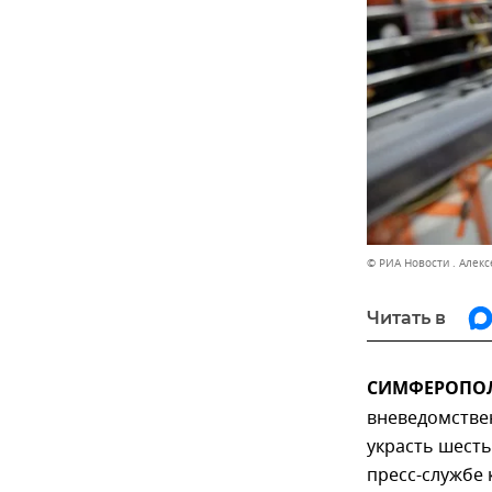
© РИА Новости . Алек
Читать в
СИМФЕРОПОЛЬ
вневедомстве
украсть шесть
пресс-службе 