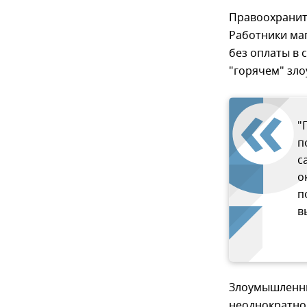
Правоохранит
Работники маг
без оплаты в 
"горячем" зло
"
п
с
о
п
в
Злоумышленни
неоднократно