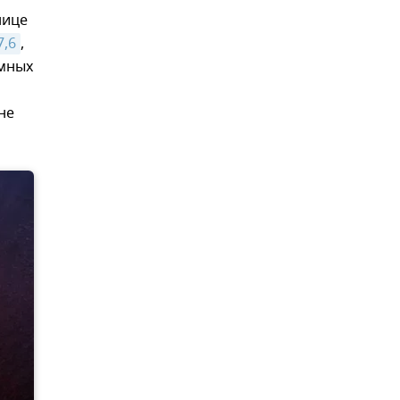
нице
7,6
,
емных
не