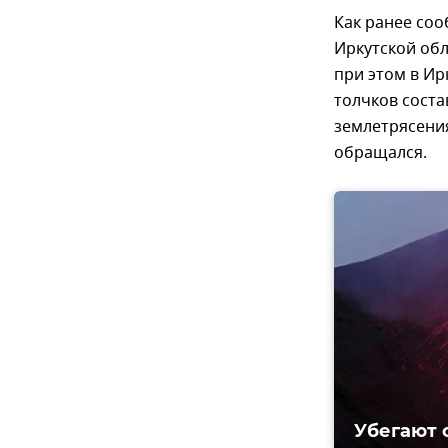
Как ранее соо
Иркутской об
при этом в И
толчков соста
землетрясения
обращался.
Убегают 