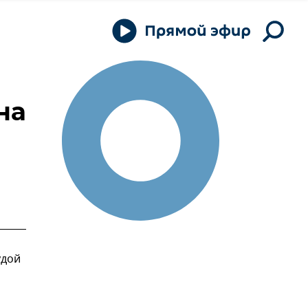
на
удой