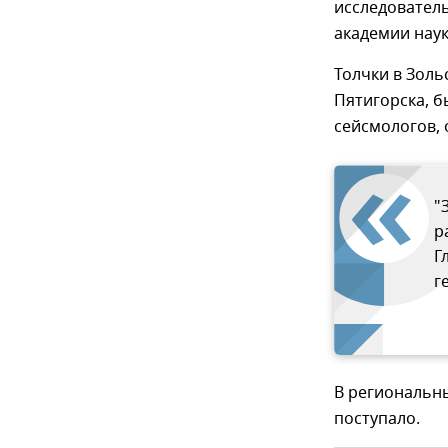
исследовател
академии наук
Толчки в Золь
Пятигорска, 
сейсмологов, 
"
р
Г
г
В региональн
поступало.