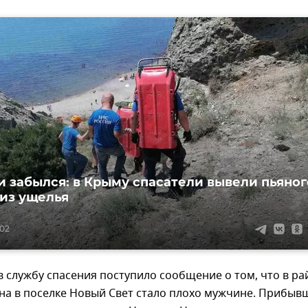
и забылся: в Крыму спасатели вывели пьяног
из ущелья
:02
 в службу спасения поступило сообщение о том, что в р
на в поселке Новый Свет стало плохо мужчине. Прибыв