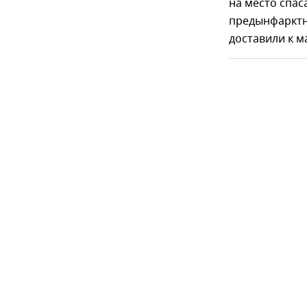
на место спас
предынфарктн
доставили к 