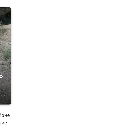
о
айоне
шие