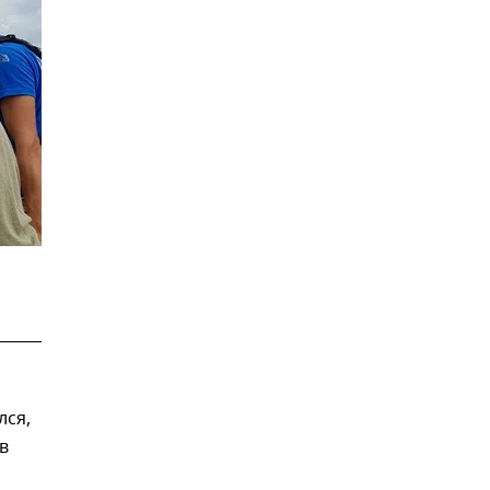
лся,
в