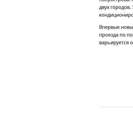
двух городов.
кондициониров
Впервые новый
проезда по по
варьируется от