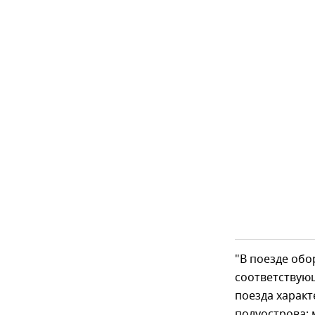
"В поезде обо
соответствую
поезда характ
полуострова: