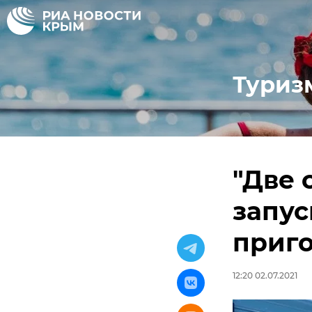
Туриз
"Две 
запу
приго
12:20 02.07.2021