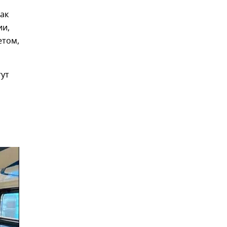
ак
ии,
етом,
гут