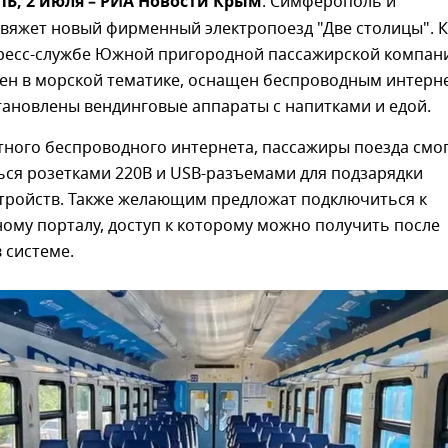
, 2 июля – РИА Новости Крым
. Симферополь и
свяжет новый фирменный электропоезд "Две столицы". К
ресс-службе Южной пригородной пассажирской компан
ен в морской тематике, оснащен беспроводным интерн
становлены вендинговые аппараты с напитками и едой.
тного беспроводного интернета, пассажиры поезда смо
ься розетками 220В и USB-разъемами для подзарядки
тройств. Также желающим предложат подключиться к
ому порталу, доступ к которому можно получить после
 системе.