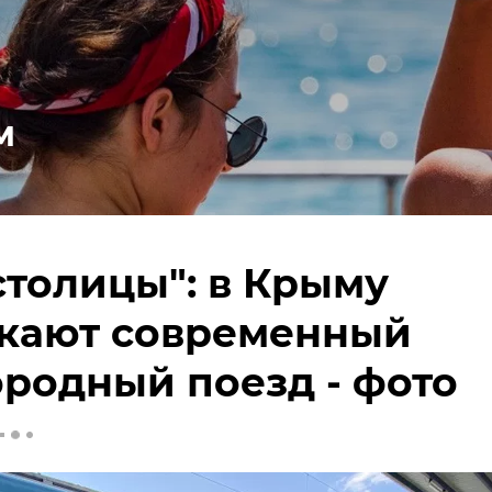
м
столицы": в Крыму
скают современный
родный поезд - фото