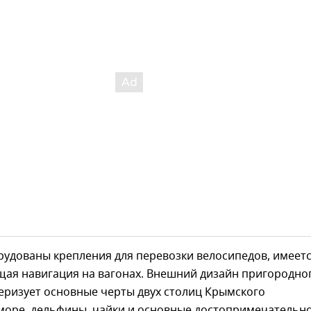
рудованы крепления для перевозки велосипедов, имеет
щая навигация на вагонах. Внешний дизайн пригородно
еризует основные черты двух столиц Крымского
 море, дельфины, чайки и основные достопримечательн