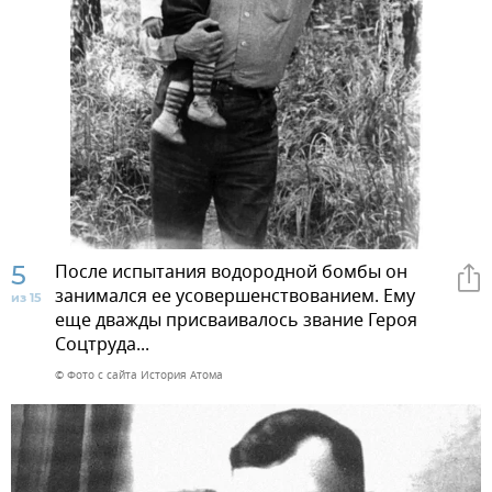
5
После испытания водородной бомбы он
занимался ее усовершенствованием. Ему
из 15
еще дважды присваивалось звание Героя
Соцтруда...
© Фото с сайта История Атома