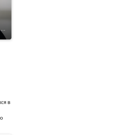
ся в
го