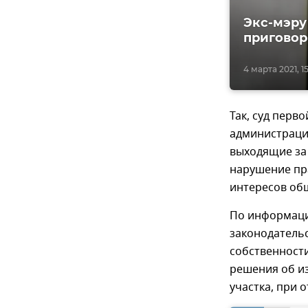
Экс-мэру
приговор
4 марта 2021, 1
Так, суд перв
администраци
выходящие за
нарушение пр
интересов общ
По информаци
законодательс
собственности
решения об и
участка, при 