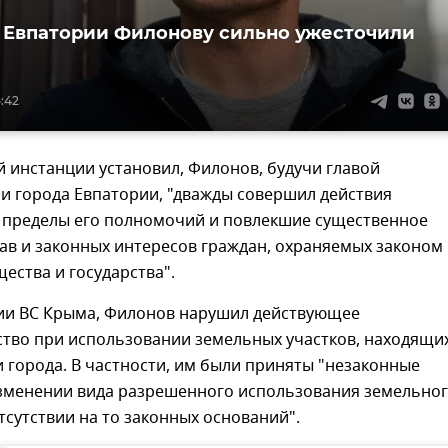
 Евпатории Филонову сильно ужесточили
5:42
ой инстанции установил, Филонов, будучи главой
и города Евпатории, "дважды совершил действия
 пределы его полномочий и повлекшие существенное
ав и законных интересов граждан, охраняемых законом
ества и государства".
и ВС Крыма, Филонов нарушил действующее
тво при использовании земельных участков, находящих
 города. В частности, им были приняты "незаконные
зменении вида разрешенного использования земельно
отсутствии на то законных оснований".