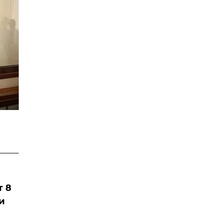
т 8
и