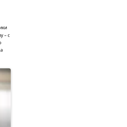
ики
 – с
о
ла