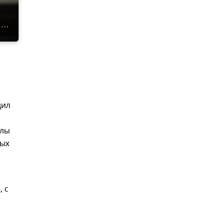
дил
елы
ных
 с