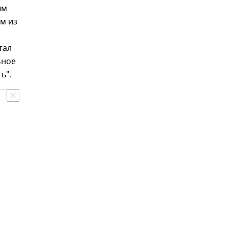
ым
м из
тал
ьное
ь".