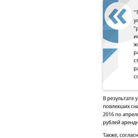
"
у
"
и
ж
р
с
р
с
В результате 
повлекших сн
2016 по апрел
рублей аренд
Также, соглас