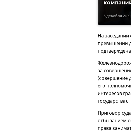
компании
5 декабря 2019,
На заседании 
превышении д
подтверждена
Железнодорож
за совершение
(совершение 
его полномоч
интересов гр
государства).
Приговор суда
отбыванием о
права занимат