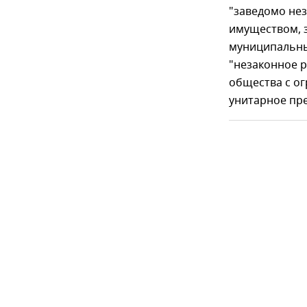
"заведомо не
имуществом, з
муниципальных
"незаконное р
общества с о
унитарное пр