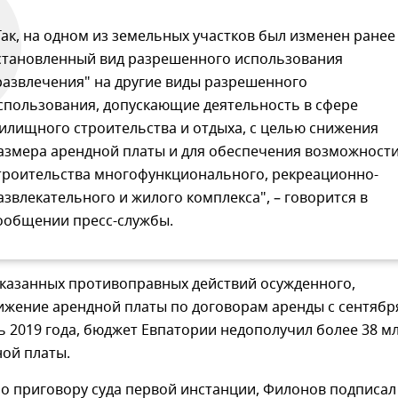
Так, на одном из земельных участков был изменен ранее
становленный вид разрешенного использования
развлечения" на другие виды разрешенного
спользования, допускающие деятельность в сфере
илищного строительства и отдыха, с целью снижения
азмера арендной платы и для обеспечения возможност
троительства многофункционального, рекреационно-
азвлекательного и жилого комплекса", – говорится в
ообщении пресс-службы.
указанных противоправных действий осужденного,
ижение арендной платы по договорам аренды с сентябр
ь 2019 года, бюджет Евпатории недополучил более 38 м
ной платы.
но приговору суда первой инстанции, Филонов подписал