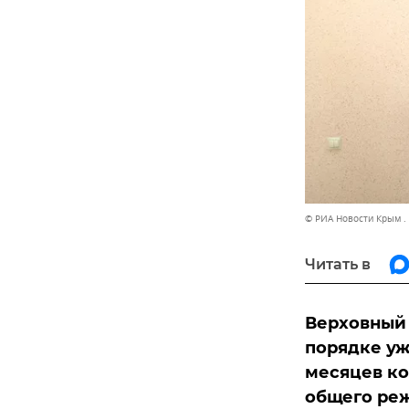
© РИА Новости Крым .
Читать в
Верховный
порядке уж
месяцев ко
общего реж