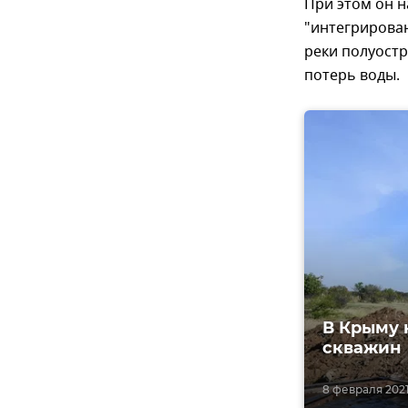
При этом он н
"интегрирова
реки полуост
потерь воды.
В Крыму 
скважин
8 февраля 2021,