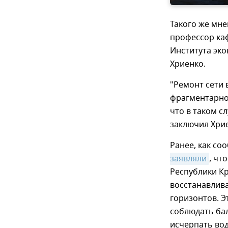
Такого же мне
профессор ка
Института эко
Хриенко.
"Ремонт сети 
фрагментарное
что в таком с
заключил Хри
Ранее, как со
заявляли
, чт
Республики К
восстанавлив
горизонтов. Э
соблюдать бал
исчерпать во