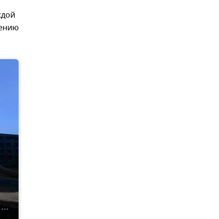
ждой
щению