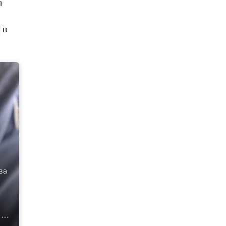
л
в
ва