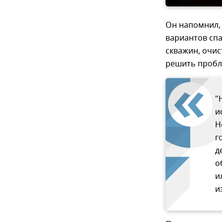
Он напомнил,
вариантов спа
скважин, очис
решить пробле
"
и
Н
г
д
о
и
и