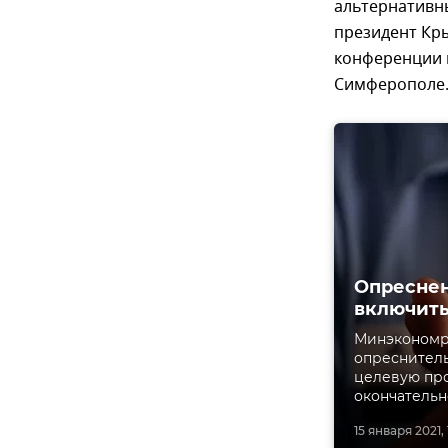
альтернативны
президент Кры
конференции
Симферополе
Опреснен
включить
Минэкономр
опреснитель
целевую про
окончательн
15 января 2021, 