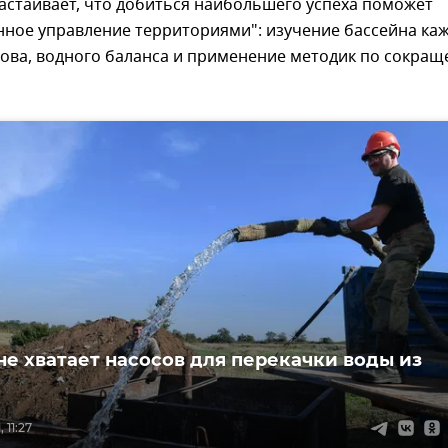
астаивает, что добиться наибольшего успеха поможет
нное управление территориями": изучение бассейна ка
рова, водного баланса и применение методик по сокра
не хватает насосов для перекачки воды из
 11:27