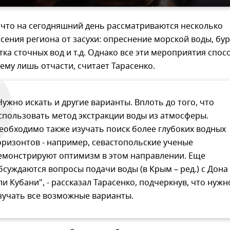
 что на сегодняшний день рассматриваются несколько
сения региона от засухи: опреснение морской воды, бу
тка сточных вод и т.д. Однако все эти мероприятия спо
му лишь отчасти, считает Тарасенко.
Нужно искать и другие варианты. Вплоть до того, что
спользовать метод экстракции воды из атмосферы.
еобходимо также изучать поиск более глубоких водных
оризонтов - например, севастопольские ученые
емонстрируют оптимизм в этом направлении. Еще
бсуждаются вопросы подачи воды (в Крым – ред.) с Дона
ли Кубани", - рассказал Тарасенко, подчеркнув, что нужн
зучать все возможные варианты.