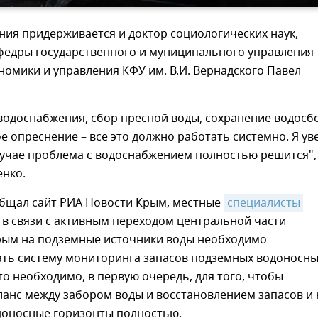
ния придерживается и доктор социологических наук,
федры государственного и муниципального управления
номики и управления КФУ им. В.И. Вернадского Павел
водоснабжения, сбор пресной воды, сохранение водосб
 опреснение – все это должно работать системно. Я ув
лучае проблема с водоснабжением полностью решится", 
енко.
общал сайт РИА Новости Крым, местные
специалисты 
о в связи с активным переходом центральной части
рым на подземные источники воды необходимо
ать систему мониторинга запасов подземных водоносн
то необходимо, в первую очередь, для того, чтобы
анс между забором воды и восстановлением запасов и 
доносные горизонты полностью.