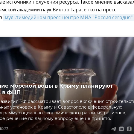
е источники получения ресурса. Такое мнение высказа
мской академии наук Виктор Тарасенко на пресс-
 в
мультимедийном пресс-центре МИА "Россия сегодня"
.
ие морской воды в Крыму планируют
 в ФЦП
азвития РФ рассматривает вопрос включения строительст
ных установок в Крыму и Севастополе в федеральную
грамму социально-экономического развития регионов,
ое решение по данному вопросу еще не принято.
10:23