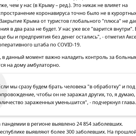
е, чем у нас (в Крыму – ред.). Это никак не влияет на
спространение коронавируса точно было не в курортны
Закрытие Крыма от туристов глобального "плюса" не да
ия в два раза не будет. У нас уже все "варится внутри". 
ще бы и предприятия без денег остались", - отметил Акс
оперативного штаба по COVID-19.
, в данный момент важно наладить контроль за больны
ся на дому амбулаторно.
Если мы сразу будем брать человека "в обработку" и под
опровождение, чтобы он не заражал других, то, я думаю,
оличество зараженных уменьшится", - подчеркнул глава.
а пандемии в регионе выявлено 24 854 заболевших.
республике выявляют более 300 заболевших. На прошло