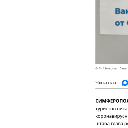
© РИА Новости . Паве
Читать в
СИМФЕРОПОЛЬ
туристов ника
коронавирусно
штаба глава р