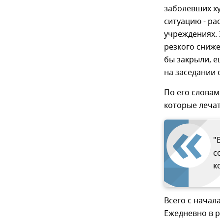
заболевших хуж
ситуацию - ра
учреждениях. 
резкого снижен
бы закрыли, е
на заседании 
По его словам
которые лечат
"
с
к
Всего с начал
Ежедневно в 