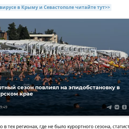
авирусе в Крыму и Севастополе читайте тут>>
ртный сезон повлиял на эпидобстановку в
рском крае
9:49
о в тех регионах, где не было курортного сезона, статис