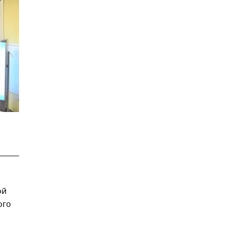
ой
ого