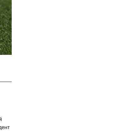
,
й
дент