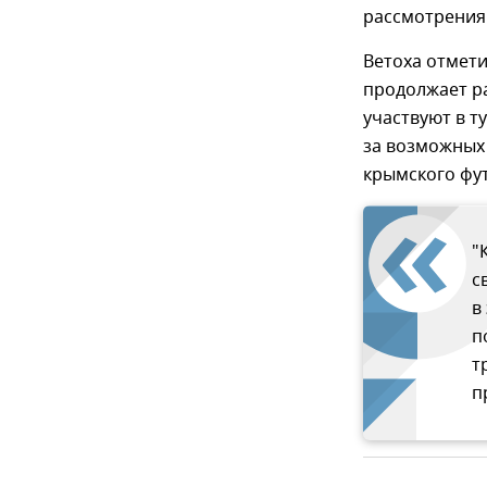
рассмотрения"
Ветоха отмети
продолжает ра
участвуют в т
за возможных
крымского фу
"
с
в
п
т
п