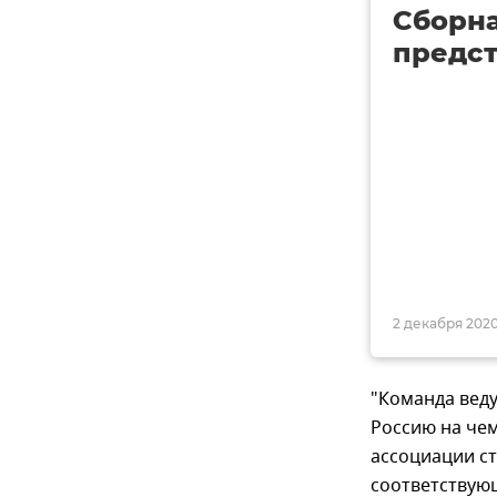
Сборна
предст
2 декабря 2020,
"Команда веду
Россию на че
ассоциации ст
соответствующ