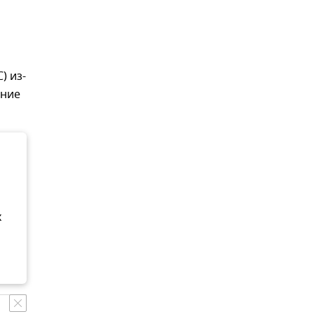
) из-
ение
о
х