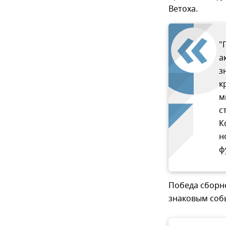
Ветоха.
"
а
з
к
м
с
К
н
ф
Победа сборн
знаковым соб