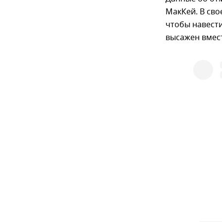
МакКей. В сво
чтобы навести
высажен вмест