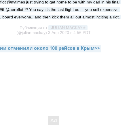
lot @nytimes just trying to get home to be with my dad in his final 
tf @aeroflot ?! You say it’s the last flight out .. you sell expensive 
.. board everyone.. and then kick them all out almost inciting a riot.
Публикация от
 JULIAN MACKAY⚜️
(@julianmackay)
3 Апр 2020 в 4:56 PDT
и отменили около 100 рейсов в Крым>>