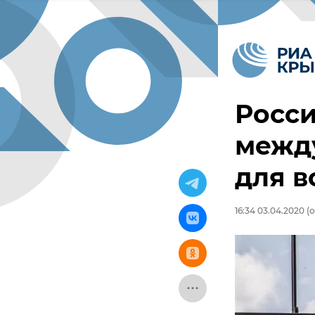
Росси
межд
для в
16:34 03.04.2020
(о