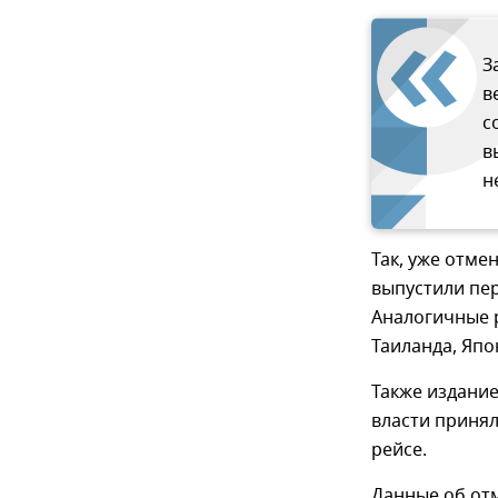
З
в
с
в
н
Так, уже отме
выпустили пер
Аналогичные 
Таиланда, Япо
Также издание
власти принял
рейсе.
Данные об от