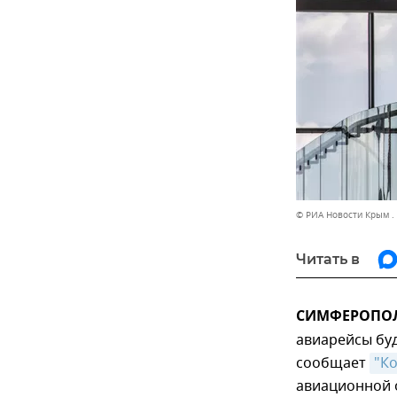
© РИА Новости Крым .
Читать в
СИМФЕРОПОЛЬ
авиарейсы буд
сообщает
"К
авиационной 