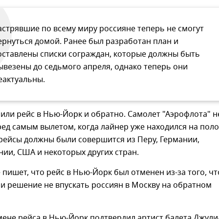
астрявшие по всему миру россияне теперь не смогут
ернуться домой. Ранее был разработан план и
оставлены списки сограждан, которые должны быть
ывезены до седьмого апреля, однако теперь они
еактуальны.
нили рейс в Нью-Йорк и обратно. Самолет "Аэрофлота" н
ед самым вылетом, когда лайнер уже находился на поло
рейсы должны были совершится из Перу, Германии,
нии, США и некоторых других стран.
 пишет, что рейс в Нью-Йорк был отменен из-за того, чт
и решение не впускать россиян в Москву на обратном
мене рейса в Нью-Йорк подтвердил артист балета Джули