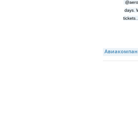
@aerof
days. W
tickets.
Авиакомпани