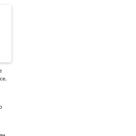
е
се.
о
ан