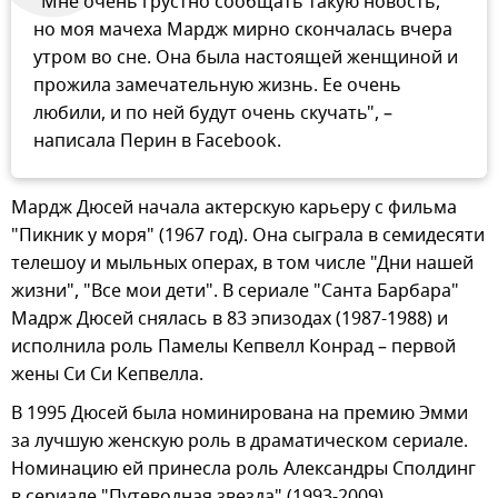
"Мне очень грустно сообщать такую новость,
но моя мачеха Мардж мирно скончалась вчера
утром во сне. Она была настоящей женщиной и
прожила замечательную жизнь. Ее очень
любили, и по ней будут очень скучать", –
написала Перин в Facebook.
Мардж Дюсей начала актерскую карьеру с фильма
"Пикник у моря" (1967 год). Она сыграла в семидесяти
телешоу и мыльных операх, в том числе "Дни нашей
жизни", "Все мои дети". В сериале "Санта Барбара"
Мадрж Дюсей снялась в 83 эпизодах (1987-1988) и
исполнила роль Памелы Кепвелл Конрад – первой
жены Си Си Кепвелла.
В 1995 Дюсей была номинирована на премию Эмми
за лучшую женскую роль в драматическом сериале.
Номинацию ей принесла роль Александры Сполдинг
в сериале "Путеводная звезда" (1993-2009).