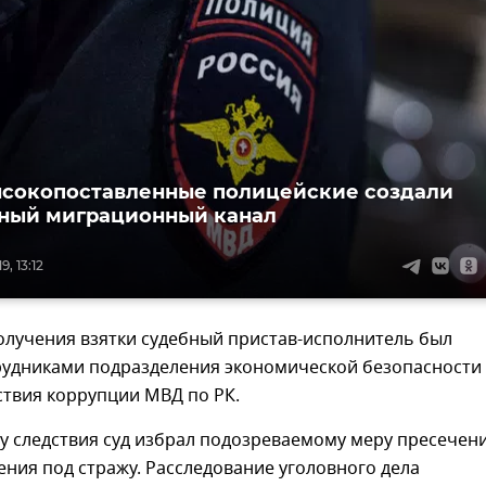
ысокопоставленные полицейские создали
ный миграционный канал
, 13:12
олучения взятки судебный пристав-исполнитель был
рудниками подразделения экономической безопасности
ствия коррупции МВД по РК.
у следствия суд избрал подозреваемому меру пресечен
ения под стражу. Расследование уголовного дела