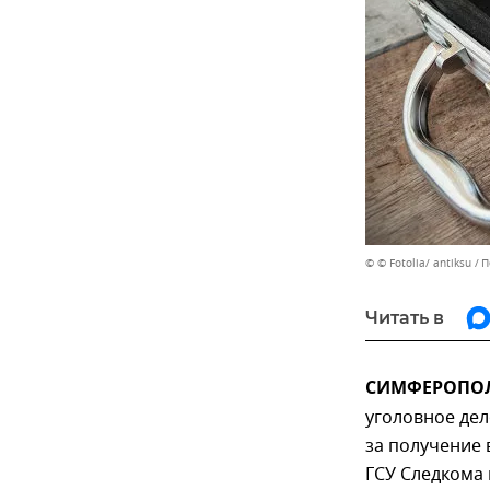
© © Fotolia/ antiksu
П
Читать в
СИМФЕРОПОЛЬ
уголовное дел
за получение 
ГСУ Следкома 