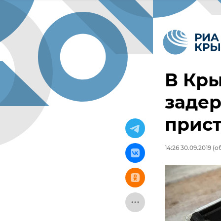
В Кры
заде
прист
14:26 30.09.2019
(об