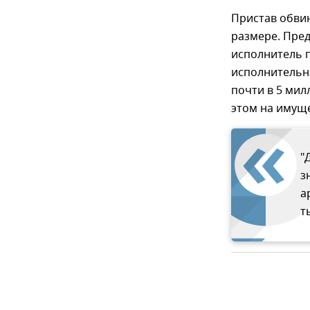
Пристав обви
размере. Пред
исполнитель 
исполнительн
почти в 5 мил
этом на имуще
"
з
а
т