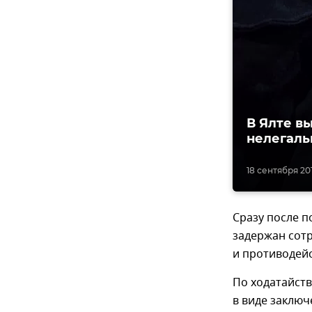
В Ялте в
нелегаль
18 сентября 2019
Сразу после п
задержан сот
и противодей
По ходатайств
в виде заключ