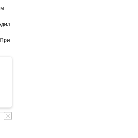
ом
удил
у
 При