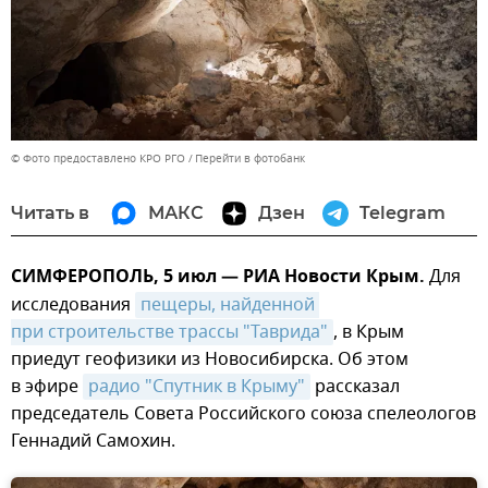
© Фото предоставлено КРО РГО
Перейти в фотобанк
Читать в
МАКС
Дзен
Telegram
СИМФЕРОПОЛЬ, 5 июл — РИА Новости Крым.
Для
исследования
пещеры, найденной 
при строительстве трассы "Таврида"
, в Крым
приедут геофизики из Новосибирска. Об этом
в эфире
радио "Спутник в Крыму"
рассказал
председатель Совета Российского союза спелеологов
Геннадий Самохин.