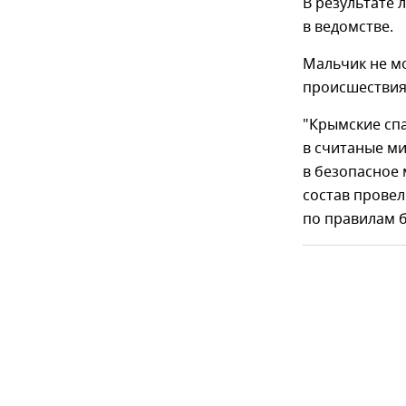
В результате 
в ведомстве.
Мальчик не мо
происшествия
"Крымские спа
в считаные м
в безопасное 
состав провел
по правилам б