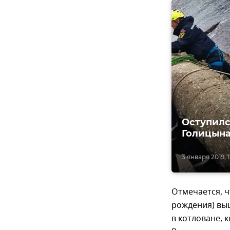
Оступилс
Голицын
3 января 2019, 1
Отмечается, ч
рождения) вы
в котловане, 