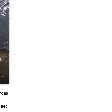
ы
года
вес.