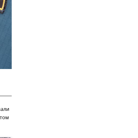
зали
этом