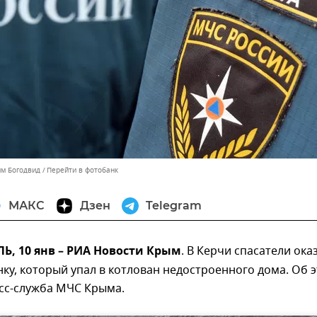
им Богодвид
Перейти в фотобанк
МАКС
Дзен
Telegram
, 10 янв – РИА Новости Крым
. В Керчи спасатели ока
у, который упал в котлован недостроенного дома. Об 
сс-служба МЧС Крыма.