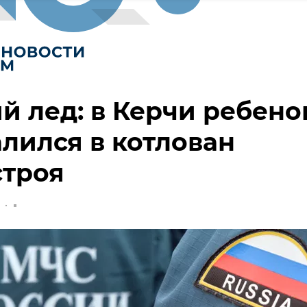
й лед: в Керчи ребено
лился в котлован
строя