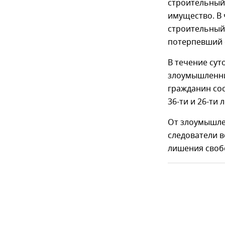
строительный
имущество. В 
строительный
потерпевший о
В течение сут
злоумышленни
гражданин сос
36-ти и 26-ти
От злоумышлен
следователи в
лишения свобо