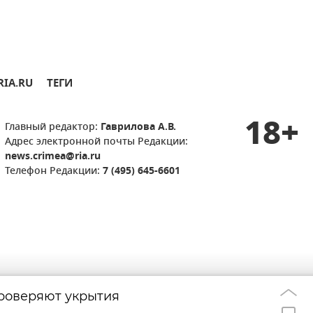
RIA.RU
ТЕГИ
18+
Главный редактор:
Гаврилова А.В.
Адрес электронной почты Редакции:
news.crimea@ria.ru
Телефон Редакции:
7 (495) 645-6601
роверяют укрытия
Крымский мост 
16:13