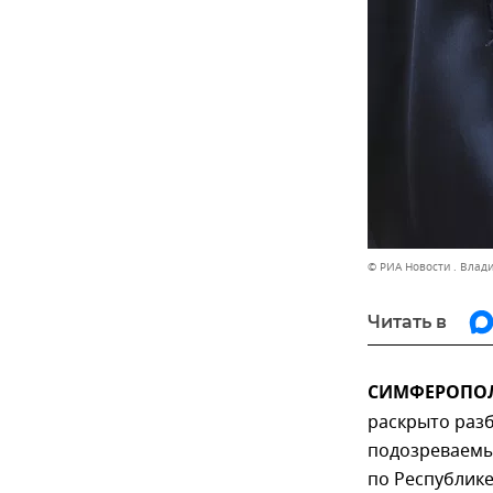
© РИА Новости . Влад
Читать в
СИМФЕРОПОЛЬ
раскрыто разб
подозреваемы
по Республик