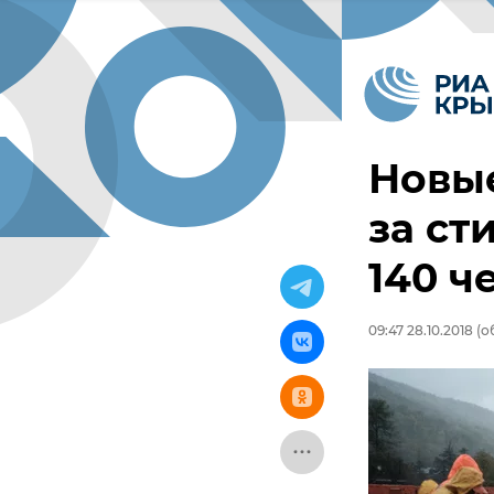
Новые
за ст
140 ч
09:47 28.10.2018
(об