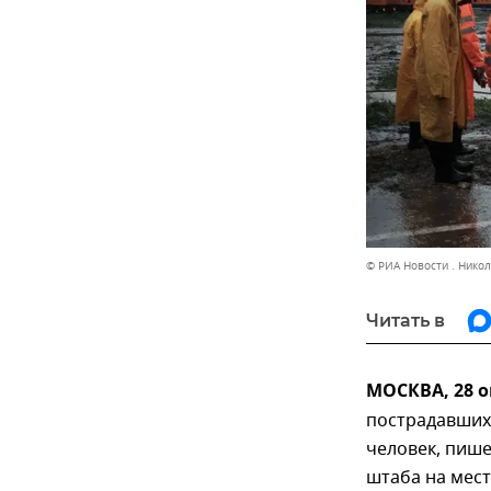
© РИА Новости . Нико
Читать в
МОСКВА, 28 
пострадавших 
человек, пише
штаба на мест