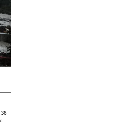
138
го