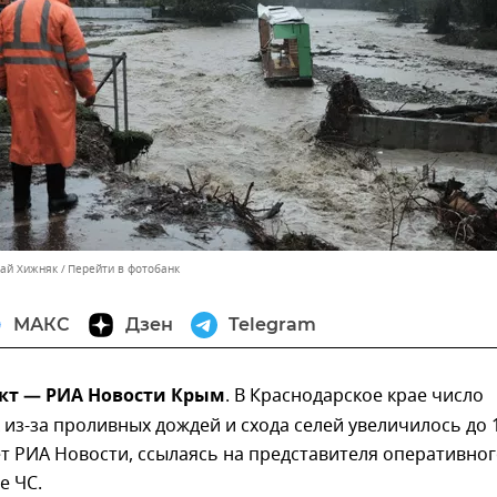
лай Хижняк
Перейти в фотобанк
МАКС
Дзен
Telegram
окт — РИА Новости Крым
. В Краснодарское крае число
из-за проливных дождей и схода селей увеличилось до 
т РИА Новости, ссылаясь на представителя оперативно
е ЧС.