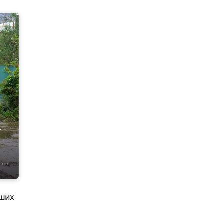
т
вших