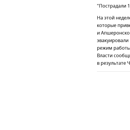
"Пострадали 1
На этой недел
которые приве
и Апшеронско
эвакуировали
режим работы,
Власти сообщ
в результате Ч