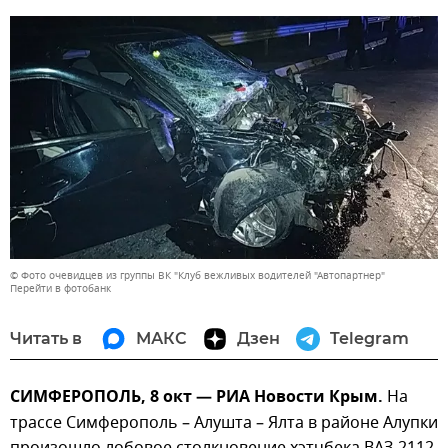
© Фото очевидцев из группы ВК "Клуб вежливых водителей "Автопартнер"
Перейти в фотобанк
Читать в
МАКС
Дзен
Telegram
СИМФЕРОПОЛЬ, 8 окт — РИА Новости Крым.
На
трассе Симферополь – Алушта – Ялта в районе Алупки
произошло лобовое столкновение хэтчбека ВАЗ-2112