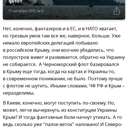
флот
17 октября 2017, 14:11
Нет, конечно, фантазеров и в ЕС, и в НАТО хватает,
но трезвых умов там все же, наверное, больше. Уже
немало европейских делегаций побывало
в российском Крыму, они воочию убедились, что
полуостров живет и развивается, обратно на Украину
не собирается. А Черноморский флот базировался
в Крыму еще тогда, когда на картах и Украины-то,
в современном понимании, не было. Поэтому лучше
с флотом не шутить. Иными словами, ЧФ РФ и Крым –
неразделимы.
В Киеве, конечно, могут поступить по-своему. Но,
может, легче вычеркнуть из конституции Украины
Крым? И тогда фантомные боли начнут утихать. А то
ведь сколько уже "палок-веток" наломано! И Северо-