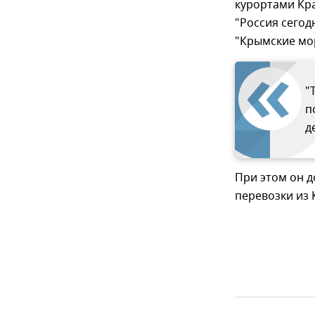
курортами Кра
"Россия сегод
"Крымские мор
"
п
д
При этом он д
перевозки из 