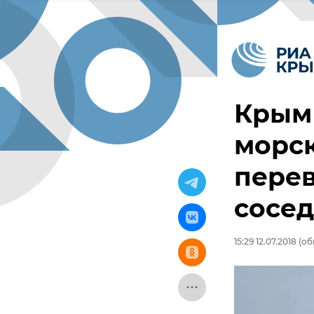
Крым
морс
перев
сосе
15:29 12.07.2018
(обн