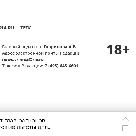
RIA.RU
ТЕГИ
18+
Главный редактор:
Гаврилова А.В.
Адрес электронной почты Редакции:
news.crimea@ria.ru
Телефон Редакции:
7 (495) 645-6601
 глав регионов
Сразу два пожар
14:37
овые льготы для
Бахчисарайском