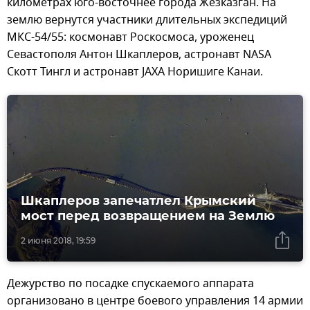
километрах юго-восточнее города Жезказган. На
землю вернутся участники длительных экспедиций
МКС-54/55: космонавт Роскосмоса, уроженец
Севастополя Антон Шкаплеров, астронавт NASA
Скотт Тингл и астронавт JAXA Норишиге Канаи.
Шкаплеров запечатлел Крымский
мост перед возвращением на Землю
2 июня 2018, 19:59
Дежурство по посадке спускаемого аппарата
организовано в центре боевого управления 14 армии