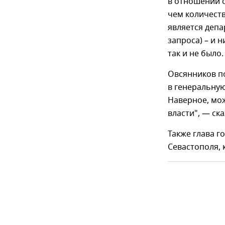
в отношении 
чем количеств
является деп
запроса) – и 
так и не было
Овсянников п
в генеральную
Наверное, мо
власти", — ска
Также глава г
Севастополя, 