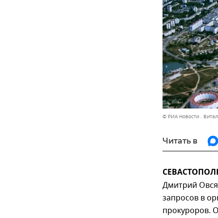
© РИА Новости . Вита
Читать в
СЕВАСТОПОЛЬ
Дмитрий Овся
запросов в ор
прокуроров. О