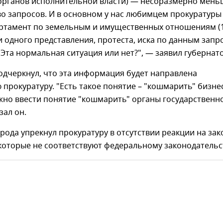
органов исполнительной власти) — несоразмерно мень
о запросов. И в основном у нас любимцем прокуратуры
артамент по земельным и имущественных отношениям (
ни одного представления, протеста, иска по данным запр
. Эта нормальная ситуация или нет?", — заявил губернат
одчеркнул, что эта информация будет направлена
 прокуратуру. "Есть такое понятие – "кошмарить" бизнес
жно ввести понятие "кошмарить" органы государственн
зал он.
орода упрекнул прокуратуру в отсутствии реакции на за
которые не соответствуют федеральному законодательс