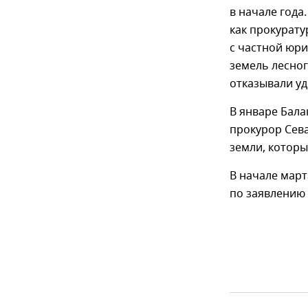
в начале года
как прокурату
с частной юр
земель лесног
отказывали у
В январе Бала
прокурор Сев
земли, котор
В начале март
по заявлению 