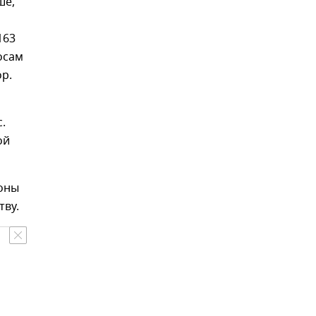
ше,
163
осам
ор.
.
ой
коны
тву.