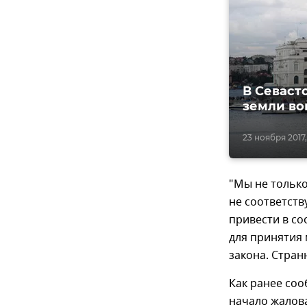
В Севаст
земли во
23 ноября 2017,
"Мы не только
не соответст
привести в со
для принятия 
закона. Стран
Как ранее со
начало жалов