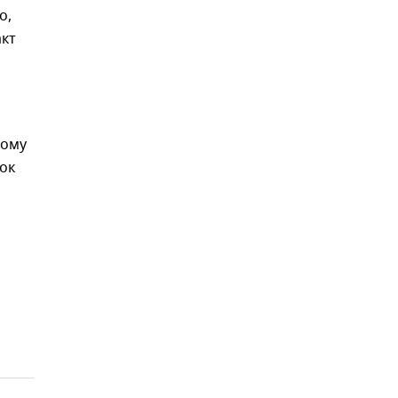
о,
акт
рому
ок