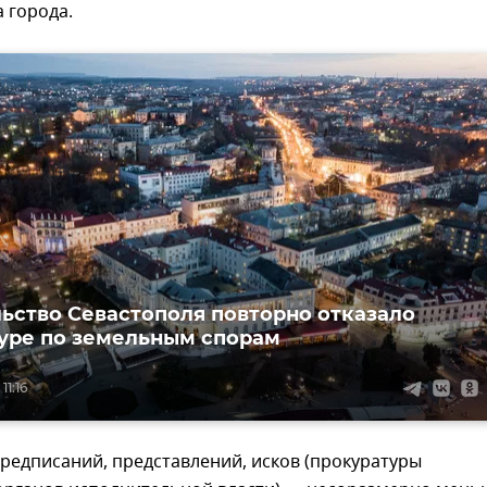
а города.
ьство Севастополя повторно отказало
уре по земельным спорам
11:16
редписаний, представлений, исков (прокуратуры