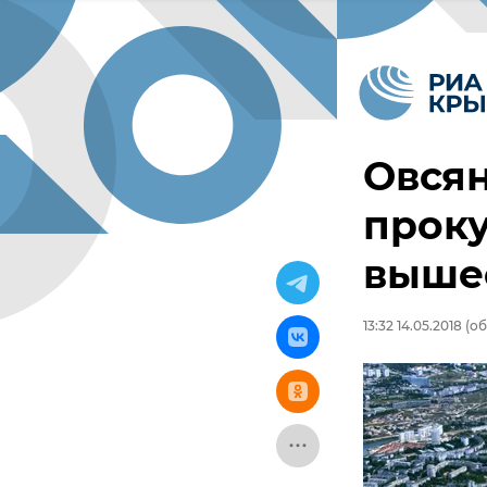
Овсян
проку
выше
13:32 14.05.2018
(об