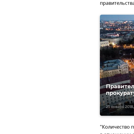
правительств
Правител
прокурат
25 января 2018, 
"Количество п