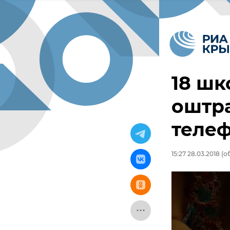
18 шк
оштр
телеф
15:27 28.03.2018
(об