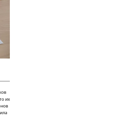
ков
то их
онов
щила