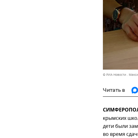
© РИА Новости . Макс
Читать в
СИМФЕРОПОЛЬ
крымских шко
дети были за
во время сдач