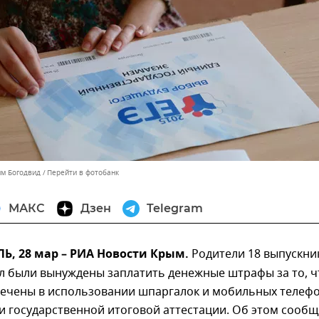
им Богодвид
Перейти в фотобанк
МАКС
Дзен
Telegram
, 28 мар – РИА Новости Крым.
Родители 18 выпускни
л были вынуждены заплатить денежные штрафы за то, ч
мечены в использовании шпаргалок и мобильных телеф
и государственной итоговой аттестации. Об этом сооб