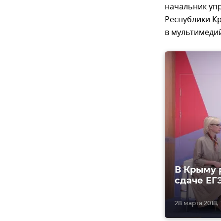
начальник упр
Республики К
в мультимеди
В Крыму 
сдаче ЕГ
28 марта 2018, 