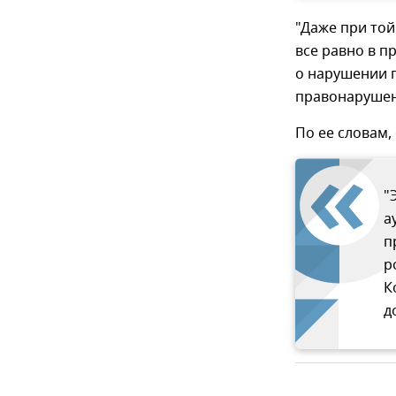
"Даже при то
все равно в п
о нарушении п
правонарушени
По ее словам,
"
а
п
р
К
д