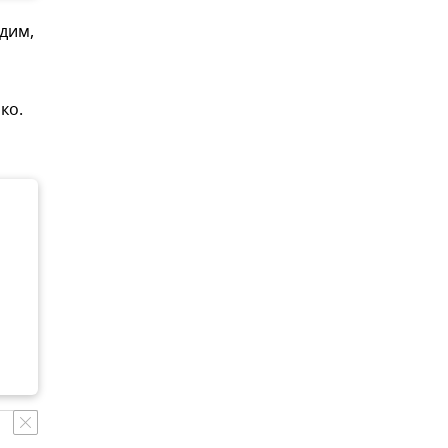
дим,
ко.