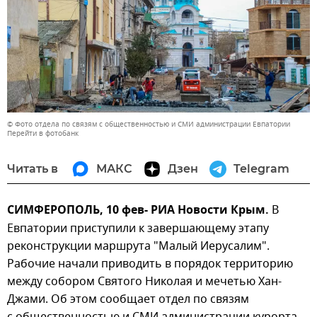
© Фото отдела по связям с общественностью и СМИ администрации Евпатории
Перейти в фотобанк
Читать в
МАКС
Дзен
Telegram
СИМФЕРОПОЛЬ, 10 фев- РИА Новости Крым.
В
Евпатории приступили к завершающему этапу
реконструкции маршрута "Малый Иерусалим".
Рабочие начали приводить в порядок территорию
между собором Святого Николая и мечетью Хан-
Джами. Об этом сообщает отдел по связям
с общественностью и СМИ администрации курорта.