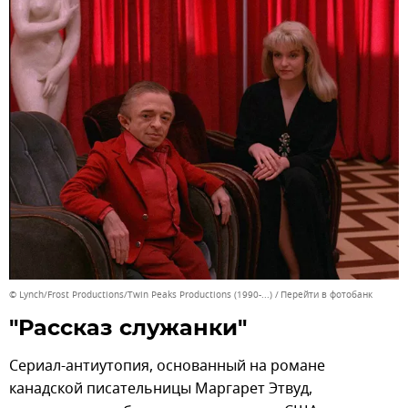
© Lynch/Frost Productions/Twin Peaks Productions (1990-...)
Перейти в фотобанк
"Рассказ служанки"
Сериал-антиутопия, основанный на романе
канадской писательницы Маргарет Этвуд,