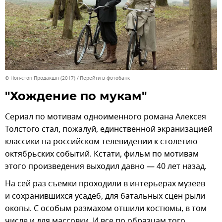
© Нон-стоп Продакшн (2017)
Перейти в фотобанк
"Хождение по мукам"
Сериал по мотивам одноименного романа Алексея
Толстого стал, пожалуй, единственной экранизацией
классики на российском телевидении к столетию
октябрьских событий. Кстати, фильм по мотивам
этого произведения выходил давно — 40 лет назад.
На сей раз съемки проходили в интерьерах музеев
и сохранившихся усадеб, для батальных сцен рыли
окопы. С особым размахом отшили костюмы, в том
числе и для массовки. И все по образцам того