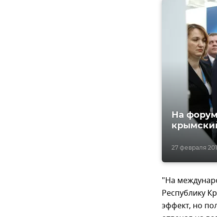
На форум
крымски
27 февраля 2017
"На междунар
Республику Кр
эффект, но по