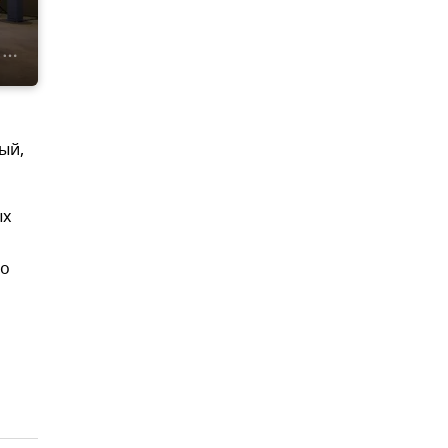
ый,
ых
го