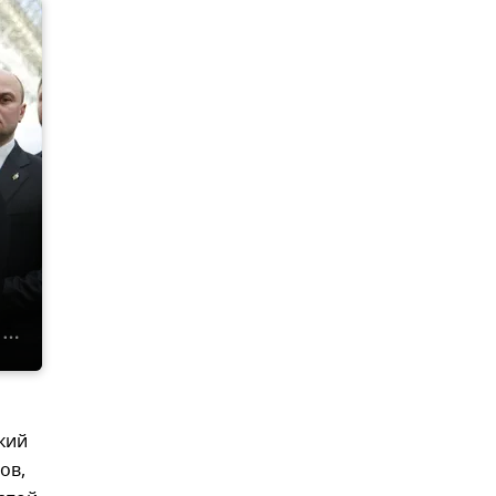
кий
ов,