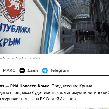
ль Ситдиков
Перейти в фотобанк
МАКС
Дзен
Telegram
ноя — РИА Новости Крым
. Продвижение Крыма
дных площадках будет иметь как минимум политически
л журналистам глава РК Сергей Аксенов.