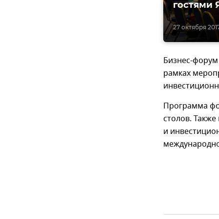
гостями 
27 октября 2017
Бизнес-форум 
рамках мероп
инвестиционн
Программа фо
столов. Также
и инвестицион
международно