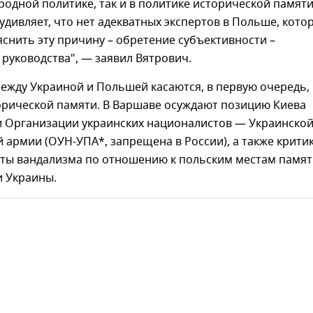
родной политике, так и в политике исторической памяти
удивляет, что нет адекватных экспертов в Польше, кото
снить эту причину – обретение субъективности –
 руководства", — заявил Вятрович.
ежду Украиной и Польшей касаются, в первую очередь,
орической памяти. В Варшаве осуждают позицию Киева
и Организации украинских националистов — Украинско
 армии (ОУН-УПА*, запрещена в России), а также крити
кты вандализма по отношению к польским местам памя
и Украины.