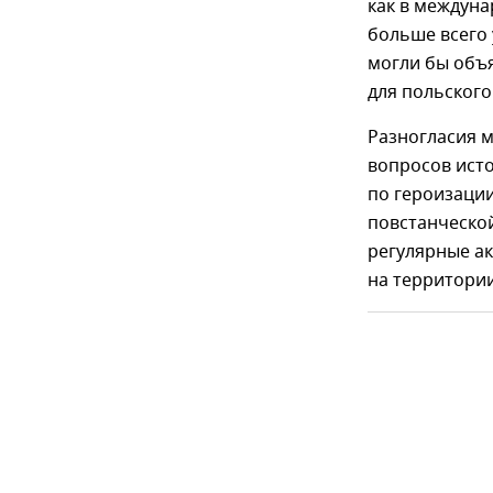
как в междуна
больше всего 
могли бы объя
для польского
Разногласия м
вопросов ист
по героизаци
повстанческой
регулярные а
на территори