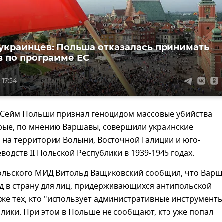
 украинцев: Польша отказалась принимать
 по программе ЕС
 17:54
я Сейм Польши признал геноцидом массовые убийства
орые, по мнению Варшавы, совершили украинские
 на территории Волыни, Восточной Галиции и юго-
водств II Польской Республики в 1939-1945 годах.
польского МИД Витольд Ващиковский сообщил, что Вар
д в страну для лиц, придерживающихся антипольской
кже тех, кто "использует административные инструмент
лики. При этом в Польше не сообщают, кто уже попал