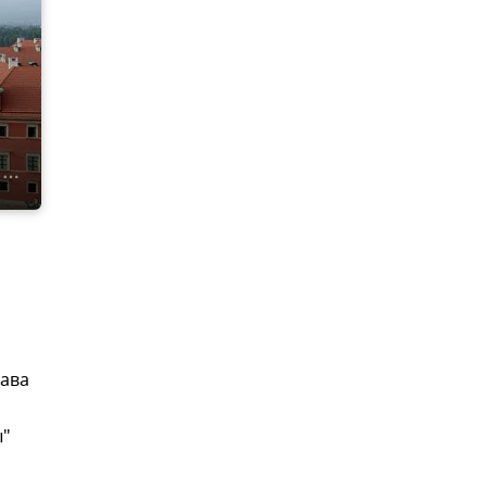
шава
ы"