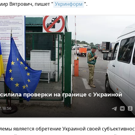
мир Вятрович, пишет "
Укринформ
".
силила проверки на границе с Украиной
, 18:56
лемы является обретение Украиной своей субъективнос