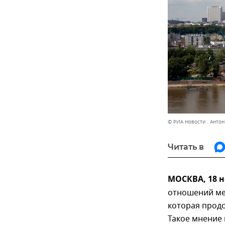
© РИА Новости . Анто
Читать в
МОСКВА, 18 
отношений ме
которая продо
Такое мнение 