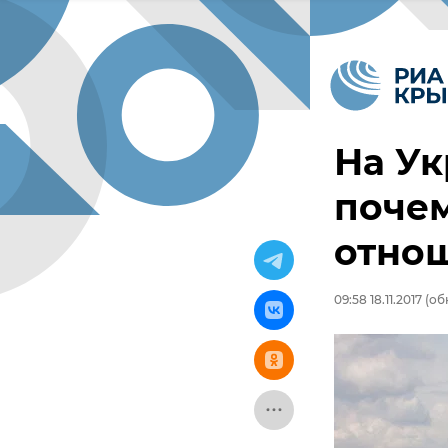
На Ук
поче
отно
09:58 18.11.2017
(обн