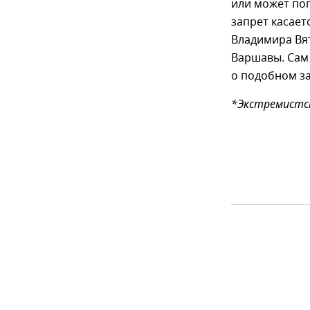
или может поп
запрет касает
Владимира Вят
Варшавы. Сам 
о подобном за
*Экстремистск