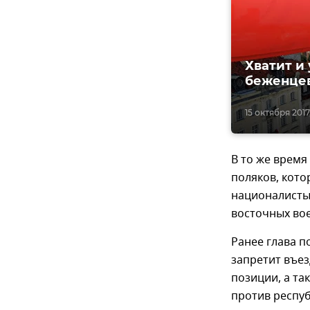
Хватит и
беженцев
15 октября 2017,
В то же врем
поляков, кот
националисты
восточных вое
Ранее глава 
запретит въез
позиции, а та
против респуб