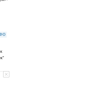
ФО 
ак
к"