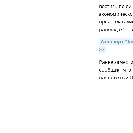
вестись по л
экономическог
предполагалис
раскладах", – 
Аэропорт "Б
>>
Ранее замест
сообщил, что 
начнется в 201