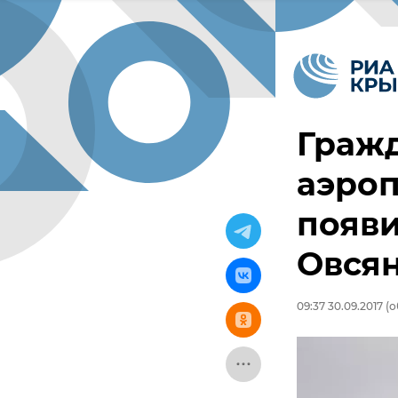
Граж
аэроп
появи
Овся
09:37 30.09.2017
(о