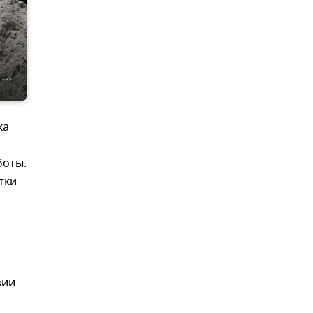
ка
боты.
тки
зии