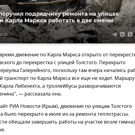
поручил подрядчику ремонта на улицах
 и Карла Маркса работать в две смены
12:22
время движение по Карла Маркса открыто от перекрест
вского до перекрестка с улицей Толстого. Перекрыто
ереулка Галерейного, поскольку там вчера начались ра
 транспорт по Карла Маркса все еще не ходит. Маршру
 Карла Либкнехта, а троллейбусы разворачиваются
енина", — рассказала она.
айт РИА Новости (Крым), движение по улицам Толстого
а было перекрыто в июле из-за ремонта теплотрассы.
сти обещали завершить работы на участке возле гимна
ря.