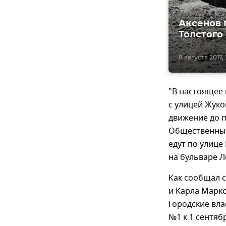
Аксенов 
Толстого
8 августа 2017, 
"В настоящее 
с улицей Жуко
движение до п
Общественный
едут по улице
на бульваре Л
Как сообщал с
и Карла Маркс
Городские вла
№1 к 1 сентяб