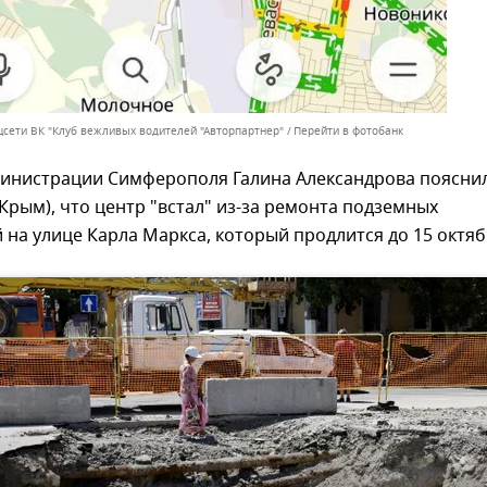
оцсети ВК "Клуб вежливых водителей "Авторпартнер"
Перейти в фотобанк
дминистрации Симферополя Галина Александрова поясни
Крым), что центр "встал" из-за ремонта подземных
на улице Карла Маркса, который продлится до 15 октяб