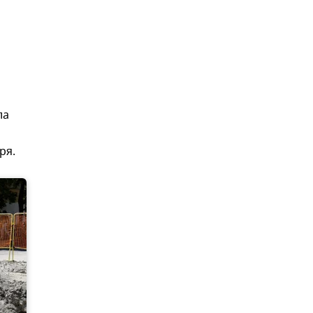
ла
ря.