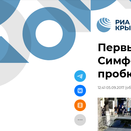
Первы
Симф
проб
12:41 05.09.2017
(об