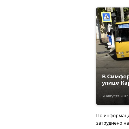
В Симфер
улице Ка
31 августа 2017,
По информаци
затруднено на