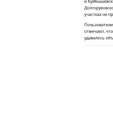
и Куйбышевски
Долгоруковск
участках не п
Пользователи 
отмечают, что
удавалось об