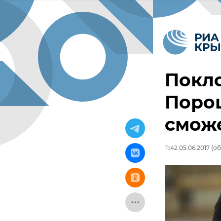
Покло
Поро
сможе
11:42 05.06.2017
(об