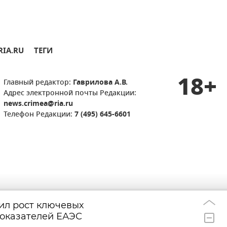
RIA.RU
ТЕГИ
18+
Главный редактор:
Гаврилова А.В.
Адрес электронной почты Редакции:
news.crimea@ria.ru
Телефон Редакции:
7 (495) 645-6601
ил рост ключевых
Расчеты "Стрел
09:28
показателей ЕАЭС
врага на Орехо