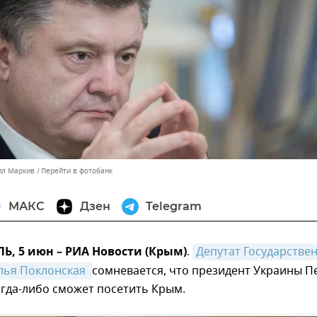
ил Маркив
Перейти в фотобанк
МАКС
Дзен
Telegram
, 5 июн – РИА Новости (Крым)
.
Депутат Государствен
лья Поклонская 
сомневается, что президент Украины П
гда-либо сможет посетить Крым.