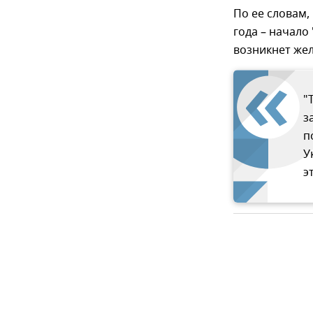
По ее словам,
года – начало
возникнет жел
"
з
п
У
э