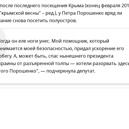
 после последнего посещения Крыма (конец февраля 20
 "крымской весны" – ред.), у Петра Порошенко вряд ли
ание снова посетить полуостров.
Тогда он еле ноги унес. Мой помощник, который
анимается моей безопасностью, придал ускорение его
обегу. А, может быть, спас нынешнего президента
краины от разъяренной толпы — хотели разорвать здес
того Порошенко", — подчеркнула депутат.