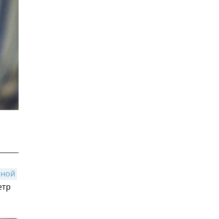
ной 
етр