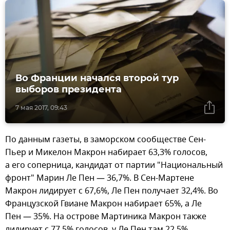
Во Франции начался второй тур
выборов президента
7 мая 2017, 09:43
По данным газеты, в заморском сообществе Сен-
Пьер и Микелон Макрон набирает 63,3% голосов,
а его соперница, кандидат от партии "Национальный
фронт" Марин Ле Пен — 36,7%. В Сен-Мартене
Макрон лидирует с 67,6%, Ле Пен получает 32,4%. Во
Французской Гвиане Макрон набирает 65%, а Ле
Пен — 35%. На острове Мартиника Макрон также
лидирует с 77,5% голосов, у Ле Пен там 22,5%.