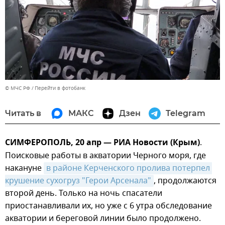
© МЧС РФ
Перейти в фотобанк
Читать в
МАКС
Дзен
Telegram
СИМФЕРОПОЛЬ, 20 апр — РИА Новости (Крым)
.
Поисковые работы в акватории Черного моря, где
накануне
в районе Керченского пролива потерпел 
крушение сухогруз "Герои Арсенала"
, продолжаются
второй день. Только на ночь спасатели
приостанавливали их, но уже с 6 утра обследование
акватории и береговой линии было продолжено.