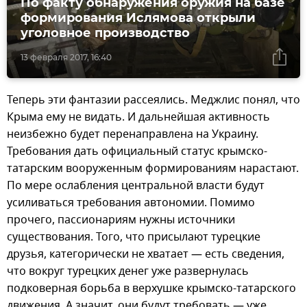
По факту обнаружения оружия на базе
формирования Ислямова открыли
уголовное производство
13 февраля 2017, 16:40
Теперь эти фантазии рассеялись. Меджлис понял, что
Крыма ему не видать. И дальнейшая активность
неизбежно будет перенаправлена на Украину.
Требования дать официальный статус крымско-
татарским вооруженным формированиям нарастают.
По мере ослабления центральной власти будут
усиливаться требования автономии. Помимо
прочего, пассионариям нужны источники
существования. Того, что присылают турецкие
друзья, категорически не хватает — есть сведения,
что вокруг турецких денег уже развернулась
подковерная борьба в верхушке крымско-татарского
движения. А значит, они будут требовать — уже