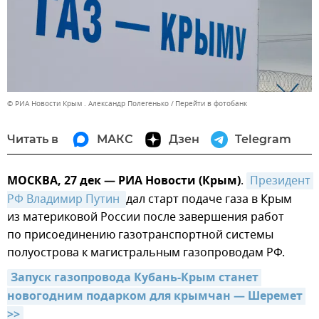
© РИА Новости Крым . Александр Полегенько
Перейти в фотобанк
Читать в
МАКС
Дзен
Telegram
МОСКВА, 27 дек — РИА Новости (Крым)
.
Президент 
РФ Владимир Путин 
дал старт подаче газа в Крым
из материковой России после завершения работ
по присоединению газотранспортной системы
полуострова к магистральным газопроводам РФ.
Запуск газопровода Кубань-Крым станет 
новогодним подарком для крымчан — Шеремет 
>>