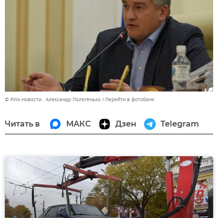
© РИА Новости . Александр Полегенько
Перейти в фотобанк
Читать в
МАКС
Дзен
Telegram