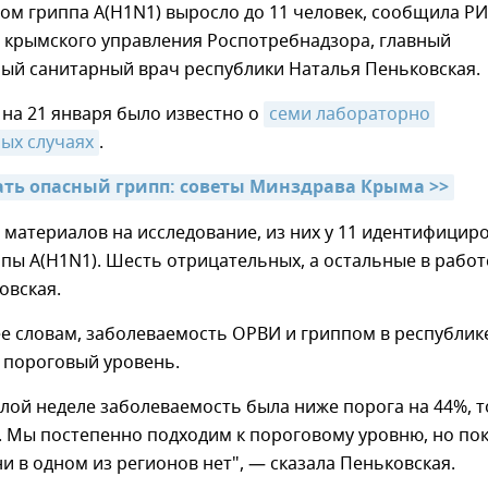
ом гриппа A(H1N1) выросло до 11 человек, сообщила Р
а крымского управления Роспотребнадзора, главный
ный санитарный врач республики Наталья Пеньковская.
на 21 января было известно о
семи лабораторно 
ых случаях
.
ать опасный грипп: советы Минздрава Крыма >>
 материалов на исследование, из них у 11 идентифицир
ппы A(H1N1). Шесть отрицательных, а остальные в работ
овская.
ее словам, заболеваемость ОРВИ и гриппом в республик
 пороговый уровень.
лой неделе заболеваемость была ниже порога на 44%, т
. Мы постепенно подходим к пороговому уровню, но по
 в одном из регионов нет", — сказала Пеньковская.