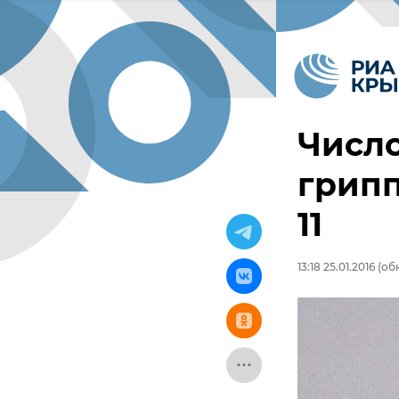
Числ
грипп
11
13:18 25.01.2016
(обн