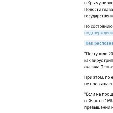
в Крыму вирус
Новости глав
государствен
По состоянию 
подтвержденн
Как распозн
"Поступило 20
как вирус гри
сказала Пеньк
При этом, по 
не превышает
"Если на прош
сейчас на 16%
превышений ни