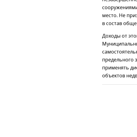
сооружениями
место. Не пр
в состав общ
Доходы от это
Муниципальны
самостоятель
предельного з
применять ди
объектов нед