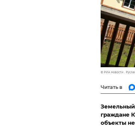
© РИА Новости . Русла
Читать в
Земельный 
граждане К
объекты не