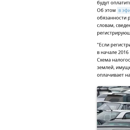
будут оплатит
Об этом
в эф
обязанности р
словам, сведе
регистрирующи
"Если регист
в начале 2016 
Схема налогоо
землей, имуще
оплачивает на