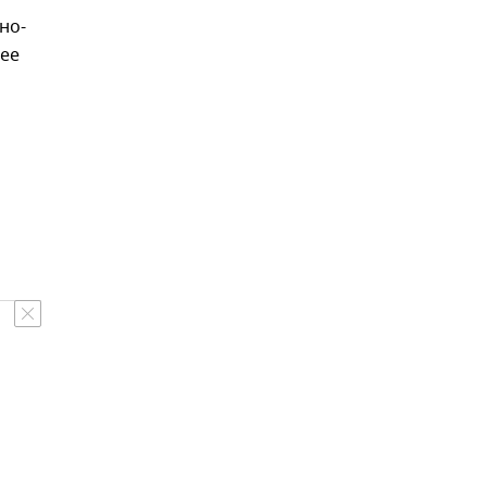
но-
щее