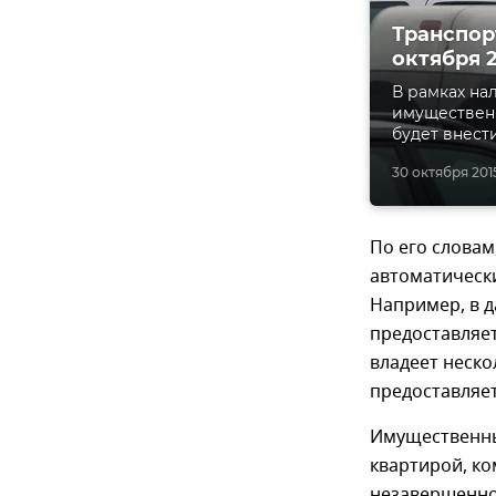
Транспор
октября 2
В рамках на
имущественн
будет внести
30 октября 2015
По его слова
автоматически
Например, в 
предоставляет
владеет неск
предоставляет
Имущественны
квартирой, к
незавершенно