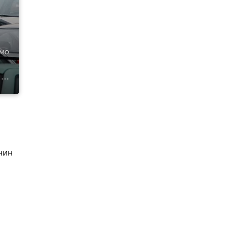
имо
нин