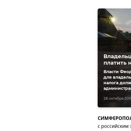
Владельц
платить н
Власти Фео
для владель
налога долж
администра
28 октября 2015
СИМФЕРОПОЛЬ,
с российским