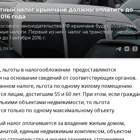
тный налог крымчане должны оплатить до
016 года
логового законодательства РФ крымчане будут оплачивать
ые налоги. Первый из них – налог на транспорт - необход
 до 1 октября 2016 г.
, 09:14
м, льготы в налогообложении предоставляются
 на основании сведений от соответствующих органов.
данном налоге, льгота по одному жилому помещению
ся лицам, достигшим 55 и 60 лет. При этом, если гражда
олькими объектами недвижимости, то льгота
ся только по одному максимальному объекту.
й налог оплачивается за владение жилым домом,
омнатой, единым недвижимым комплексом, объектом
го строительства и иными зданиями, строениями,