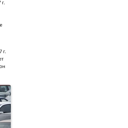
г.
е
 г.
ет
 он