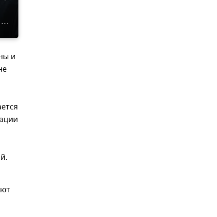
ны и
не
ается
уации
ий.
ают