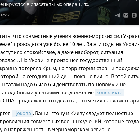
ренируются в спасательных операциях.
 12:42
тить, что совместные учения военно-морских сил Украи
eeze" проводятся уже более 10 лет. За эти годы на Украи
наступило спокойствие, а даже наоборот, ситуация
овалась. На Украине произошел государственный
Украина потеряла Крым, на территории страны продолж
которой на сегодняшний день пока не видно. В этой сит
Штатам надо было бы действовать по-новому и не
ть подобными учениями продолжение
конфликта
о США продолжают это делать", – отметил парламентар
ргея
Цекова
, Вашингтону и Киеву следует полностью
 проведения совместных военных учений, которые созд
ую напряженность в Черноморском регионе.