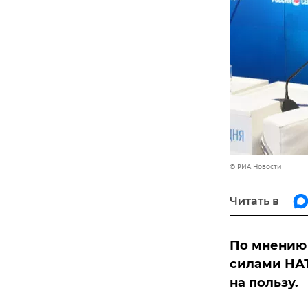
© РИА Новости
Читать в
По мнению 
силами НАТ
на пользу.