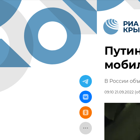
Путин
моби
В России об
09:10 21.09.2022
(об