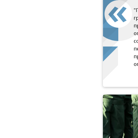
"
г
п
о
с
п
п
о