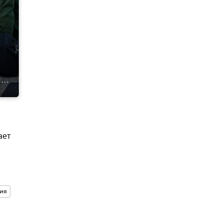
ает
ия