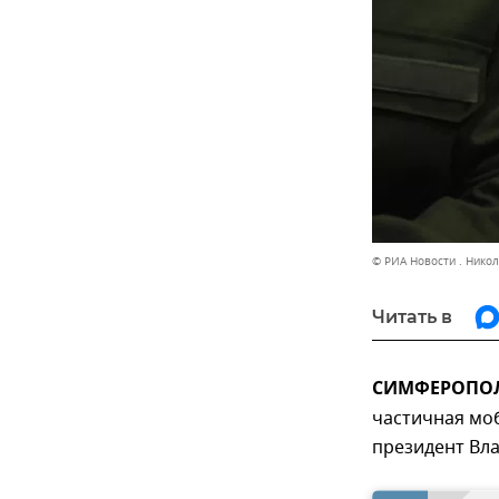
© РИА Новости . Нико
Читать в
СИМФЕРОПОЛЬ,
частичная моб
президент Вла