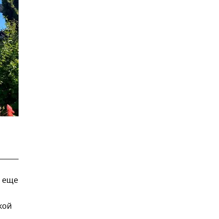
и еще
кой