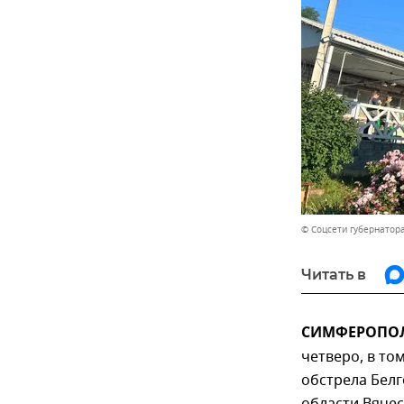
© Соцсети губернатор
Читать в
СИМФЕРОПОЛЬ
четверо, в то
обстрела Белг