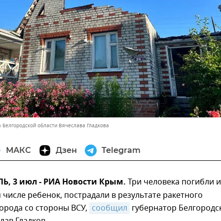
а Белгородской области Вячеслава Гладкова
МАКС
Дзен
Telegram
, 3 июл - РИА Новости Крым.
Три человека погибли 
м числе ребенок, пострадали в результате ракетного
орода со стороны ВСУ,
сообщил
губернатор Белгородс