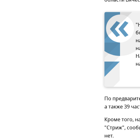
области Вячес
"
б
н
н
Н
н
По предварит
а также 39 ча
Кроме того, н
"Стриж", соо
нет.