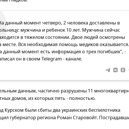
лав Гладков.
На данный момент четверо, 2 человека доставлены в
ольницу: мужчина и ребенок 10 лет. Мужчина сейчас
аходится в тяжелом состоянии. Двое людей осмотрены
а месте. Вся необходимая помощь медиков оказывается
а данный момент есть информация о трех погибших", -
аписал он в своем Telegram - канале.
ельным данным, частично разрушены 11 многоквартирн
стных домов, из которых пять - полностью.
ад Курском были сбиты два украинских беспилотника
бщил губернатор региона Роман Старовойт. Пострадавш