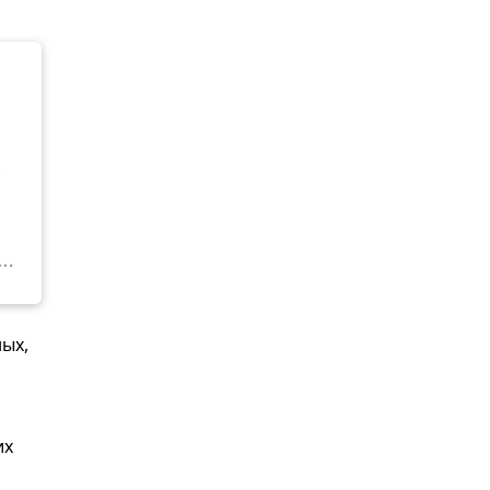
.
ых,
их