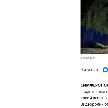
© Скриншот
Читать в
СИМФЕРОПОЛЬ
свидетелями н
яркой вспышко
Видеоролик о