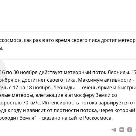
космоса, как раз в это время своего пика достиг метео
ы.
С 6 по 30 ноября действует метеорный поток Леониды. 1
оября он достигнет своего пика. Максимум активности - 
очь с 17 на 18 ноября. Леониды — очень яркие и быстры
елые метеоры, влетающие в атмосферу Земли со
коростью 70 км/с. Интенсивность потока варьируется от
ода к году и зависит от плотности потока, через который
роходит Земля", - сказано на сайте Роскосмоса.