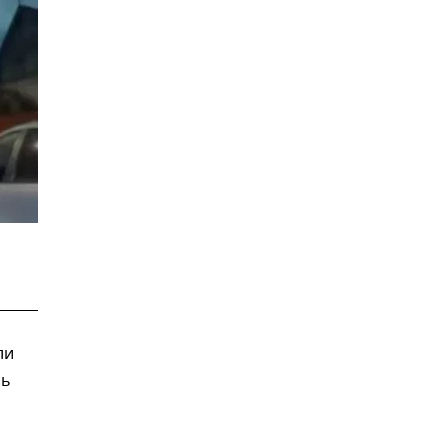
ли
сь