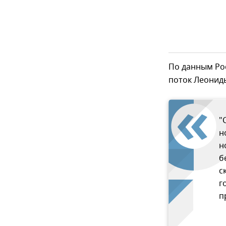
По данным Рос
поток Леонид
"
н
н
б
с
г
п