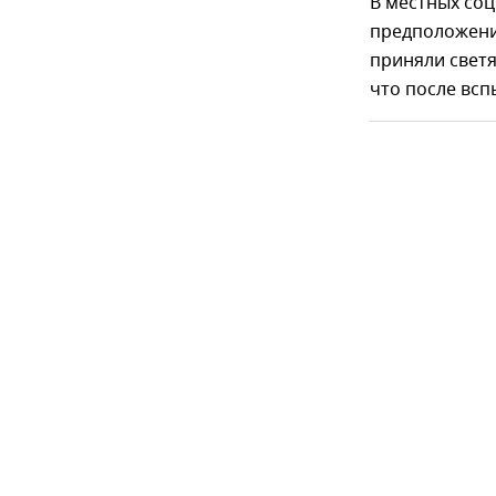
В местных соц
предположени
приняли свет
что после всп