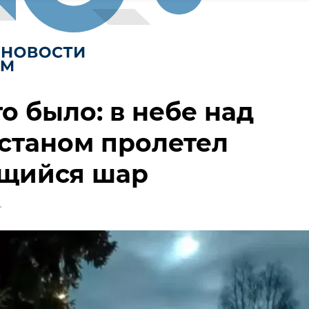
то было: в небе над
станом пролетел
ящийся шар