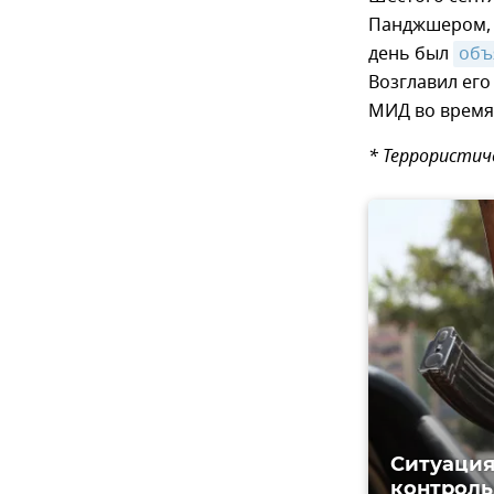
Панджшером, 
день был
объ
Возглавил его
МИД во время 
* Террористич
Ситуация
контроль