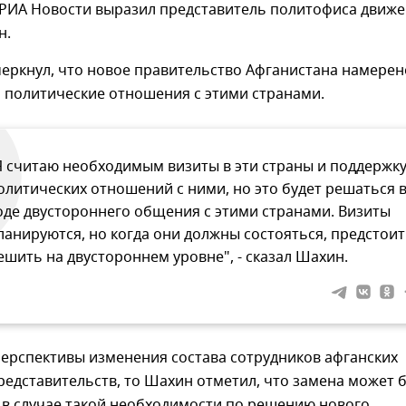
РИА Новости выразил представитель политофиса движ
н.
еркнул, что новое правительство Афганистана намерен
 политические отношения с этими странами.
Я считаю необходимым визиты в эти страны и поддержк
олитических отношений с ними, но это будет решаться 
оде двустороннего общения с этими странами. Визиты
ланируются, но когда они должны состояться, предстоит
ешить на двустороннем уровне", - сказал Шахин.
перспективы изменения состава сотрудников афганских
едставительств, то Шахин отметил, что замена может 
 в случае такой необходимости по решению нового