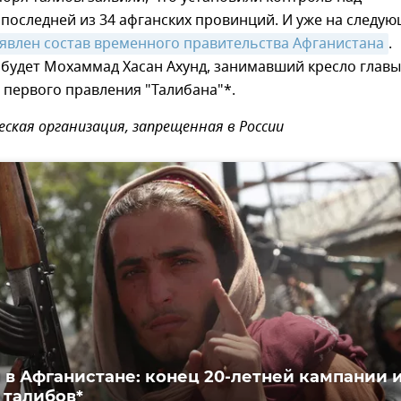
последней из 34 афганских провинций. И уже на следу
явлен состав временного правительства Афганистана
.
 будет Мохаммад Хасан Ахунд, занимавший кресло главы
первого правления "Талибана"*.
еская организация, запрещенная в России
 в Афганистане: конец 20-летней кампании 
 талибов*