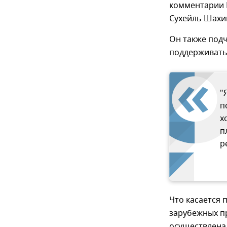
комментарии 
Сухейль Шахи
Он также подч
поддерживать
"
п
х
п
р
Что касается 
зарубежных пр
осуществлена