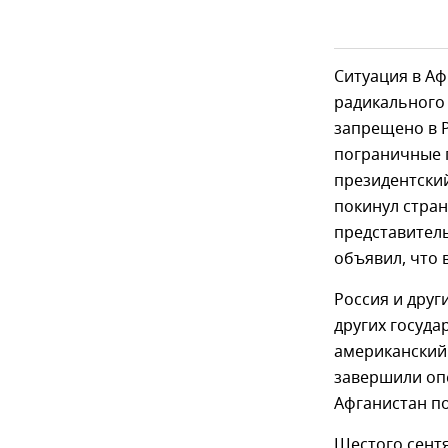
Ситуация в Аф
радикального 
запрещено в 
пограничные п
президентский
покинул стра
представител
объявил, что 
Россия и друг
других госуда
американский
завершили опе
Афганистан по
Шестого сентя