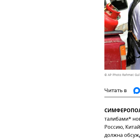
© AP Photo Rahmat Gul
Читать в
СИМФЕРОПОЛЬ
талибами* но
Россию, Китай
должна обсужд