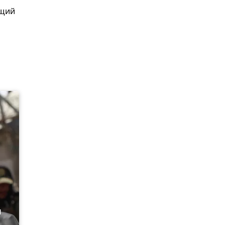
ющий
и