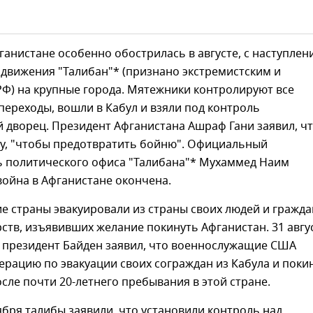
ганистане особенно обострилась в августе, с наступлен
движения "Талибан"* (признано экстремистским и
РФ) на крупные города. Мятежники контролируют все
ереходы, вошли в Кабул и взяли под контроль
 дворец. Президент Афганистана Ашраф Гани заявил, ч
ну, "чтобы предотвратить бойню". Официальный
ь политического офиса "Талибана"* Мухаммед Наим
война в Афганистане окончена.
ие страны эвакуировали из страны своих людей и гражда
рств, изъявивших желание покинуть Афганистан. 31 авгу
 президент Байден заявил, что военнослужащие США
рацию по эвакуации своих сограждан из Кабула и поки
сле почти 20-летнего пребывания в этой стране.
бря талибы заявили, что установили контроль над