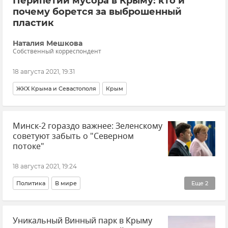
Перипетии мусора в Крыму: кто и
почему борется за выброшенный
пластик
Наталия Мешкова
Собственный корреспондент
18 августа 2021, 19:31
ЖКХ Крыма и Севастополя
Крым
Минск-2 гораздо важнее: Зеленскому
советуют забыть о "Северном
потоке"
18 августа 2021, 19:24
Политика
В мире
Еще
2
Общественно-политическая ситуация на Украине
Уникальный Винный парк в Крыму
Ситуация в Донбассе: новости и комментарии